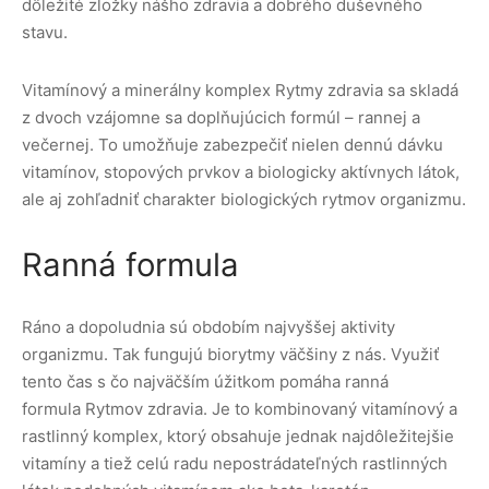
dôležité zložky nášho zdravia a dobrého duševného
stavu.
Vitamínový a minerálny komplex Rytmy zdravia sa skladá
z dvoch vzájomne sa doplňujúcich formúl – rannej a
večernej. To umožňuje zabezpečiť nielen dennú dávku
vitamínov, stopových prvkov a biologicky aktívnych látok,
ale aj zohľadniť charakter biologických rytmov organizmu.
Ranná formula
Ráno a dopoludnia sú obdobím najvyššej aktivity
organizmu. Tak fungujú biorytmy väčšiny z nás. Využiť
tento čas s čo najväčším úžitkom pomáha ranná
formula Rytmov zdravia. Je to kombinovaný vitamínový a
rastlinný komplex, ktorý obsahuje jednak najdôležitejšie
vitamíny a tiež celú radu nepostrádateľných rastlinných