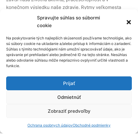
konečnom výsledku naše zdravie. Rytmy veľkomesta
bohužiaľ veľmi často potláčajú naše vnútorné biorytmy.
Spravujte súhlas so súbormi
Tiež chronický nedostatok vitamínov a stopových prvkov
cookie
neumožňuje plnohodnotnú obnovu buniek. Deň za dňom
sa hromadí chronická únava a skôr, či neskôr dôjde
Na poskytovanie tých najlepších skúseností používame technológie, ako
sú súbory cookie na ukladanie a/alebo prístup k informáciám o zariadení.
k zrúteniu.
Súhlas s týmito technológiami nám umožní spracovávať údaje, ako je
správanie pri prehliadaní alebo jedinečné ID na tejto stránke. Nesúhlas
alebo odvolanie súhlasu môže nepriaznivo ovplyvniť určité vlastnosti a
Večerná formula Rytmov zdravia je kombinovaný liek,
funkcie.
ktorý zásobuje organizmus dôležitými stopovými prvky a
rastlinnými látkami podobnými vitamínom, ktoré sú
Prijať
nevyhnutné pre obnovu buniek. Súčasťou tejto formuly je
navyše špeciálny fytokomplex, ktorý má mierny
Odmietnúť
upokojujúci účinok a napomáha postupnej harmonizácii
nočných biorytmov.
Zobraziť predvoľby
Ranná formula- napomáha zvýšeniu aktivity,zlepšeniu
Ochrana osobnych údajov
Obchodné podmienky
celkového tonusu a práceschonosti.