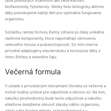
látok podobných vitamínom ako beta-karotén,
bioflavonoidy, fytosteroly. Všetky tieto biologicky aktívne
látky potrebujeme každý deň pre optimálne fungovanie
organizmu.
Súčasťou rannej formuly Rytmy zdravia sú ďalej unikátne
rastlinné komponenty, ktoré napomáhajú obnoveniu
celkového tonusu a práceschopnosti. Sú nimi mierne
prírodné adaptogény eleuterokoku a tonizujúce látky z
listov žihľavy a zeleného čaju.
Večerná formula
V súlade s prirodzenými biorytmami človeka sú večerné a
nočné hodiny určené pre odpočinok a obnovu síl. Na tom,
nakoľko plnohodnotný bude tento odpočinok a nakoľko
efektívne dokážeme obnoviť zásoby nášho organizmu,
závisí naša životná aktivita, práceschopnosť a v