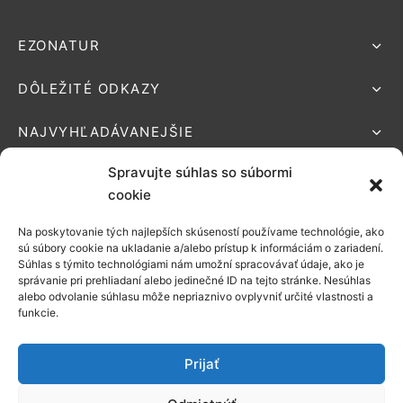
EZONATUR
DÔLEŽITÉ ODKAZY
NAJVYHĽADÁVANEJŠIE
Spravujte súhlas so súbormi
cookie
Na poskytovanie tých najlepších skúseností používame technológie, ako
Podporované platby:
sú súbory cookie na ukladanie a/alebo prístup k informáciám o zariadení.
Súhlas s týmito technológiami nám umožní spracovávať údaje, ako je
Možnosti
správanie pri prehliadaní alebo jedinečné ID na tejto stránke. Nesúhlas
alebo odvolanie súhlasu môže nepriaznivo ovplyvniť určité vlastnosti a
doručenia:
funkcie.
Prijať