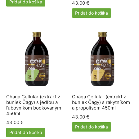
Pridať do košíka
43.00
€
lácia metabolizmu cukrov
ino
Pridať do košíka
stlivosť o telo
ženy
mužov
etí
nky pre zvieratá
Chaga Cellular (extrakt z
Chaga Cellular (extrakt z
buniek Čagy) s jedľou a
buniek Čagy) s rakytníkom
ľubovníkom bodkovaným
a propolisom 450ml
450ml
43.00
€
43.00
€
Pridať do košíka
Pridať do košíka