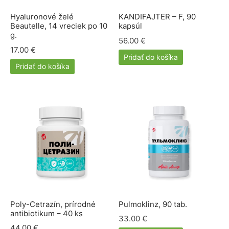
Hyaluronové želé
KANDIFAJTER – F, 90
Beautelle, 14 vreciek po 10
kapsúl
g.
56.00
€
17.00
€
Pridať do košíka
Pridať do košíka
Poly-Cetrazín, prírodné
Pulmoklinz, 90 tab.
antibiotikum – 40 ks
33.00
€
44.00
€