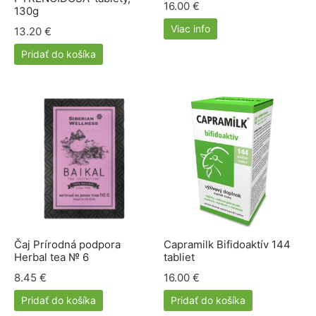
16.00
€
lácia metabolizmu cukrov
ino
130g
Viac info
13.20
€
stlivosť o telo
Pridať do košíka
ženy
mužov
etí
nky pre zvieratá
Čaj Prírodná podpora
Capramilk Bifidoaktív 144
Herbal tea № 6
tabliet
8.45
€
16.00
€
Pridať do košíka
Pridať do košíka