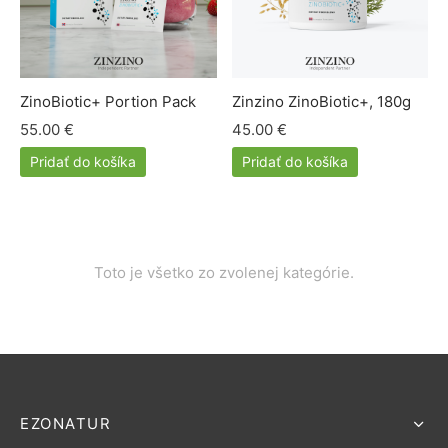
ZinoBiotic+ Portion Pack
Zinzino ZinoBiotic+, 180g
55.00
€
45.00
€
Pridať do košíka
Pridať do košíka
Toto je všetko zo zvolenej kategórie.
EZONATUR