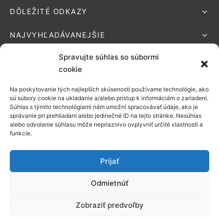
DÔLEŽITÉ ODKAZY
NAJVYHĽADÁVANEJŠIE
Spravujte súhlas so súbormi
cookie
Na poskytovanie tých najlepších skúseností používame technológie, ako
Podporované platby:
sú súbory cookie na ukladanie a/alebo prístup k informáciám o zariadení.
Súhlas s týmito technológiami nám umožní spracovávať údaje, ako je
Možnosti
správanie pri prehliadaní alebo jedinečné ID na tejto stránke. Nesúhlas
alebo odvolanie súhlasu môže nepriaznivo ovplyvniť určité vlastnosti a
doručenia:
funkcie.
Prijať
Odmietnúť
©2021 EZONATUR
Zobraziť predvoľby