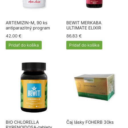
e a cievy
ová kozmetika
dlá
py
amilk
ARTEMIZIN-M, 90 ks
BEWIT MERKABA
 a kĺby
é pasty Siberian propolis
ne ochrany
antiparazitný program
ULTIMATE ELIXIR
42.00
€
86.83
€
iaca sústava
rske balzamy
el
ERRA
Pridať do košíka
Pridať do košíka
otiká a prebiotiká
émy
vina
RGY
vá sústava
ovacie krémy
mčeky šťastia
ns
acia sústava
bky z polodrahokamov
ové kamene
keia
ová sústava
rian Wellness
ta organizmu
EDA
BIO CHLORELLA
Čaj lásky FOHERB 30ks
PYRENOIDOSA-tablety,