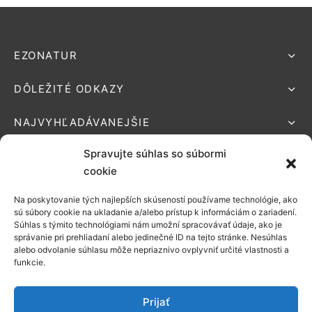
EZONATUR
DÔLEŽITÉ ODKAZY
NAJVYHĽADÁVANEJŠIE
Spravujte súhlas so súbormi
cookie
Na poskytovanie tých najlepších skúseností používame technológie, ako
Podporované platby:
sú súbory cookie na ukladanie a/alebo prístup k informáciám o zariadení.
Súhlas s týmito technológiami nám umožní spracovávať údaje, ako je
Možnosti
správanie pri prehliadaní alebo jedinečné ID na tejto stránke. Nesúhlas
alebo odvolanie súhlasu môže nepriaznivo ovplyvniť určité vlastnosti a
doručenia:
funkcie.
Prijať