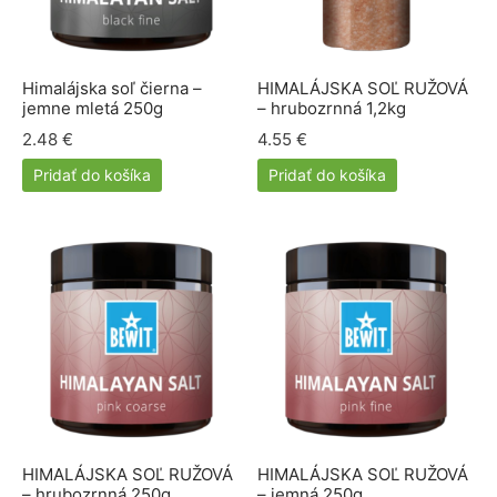
e a cievy
ová kozmetika
dlá
py
amilk
Himalájska soľ čierna –
HIMALÁJSKA SOĽ RUŽOVÁ
 a kĺby
é pasty Siberian propolis
ne ochrany
jemne mletá 250g
– hrubozrnná 1,2kg
2.48
€
4.55
€
iaca sústava
rske balzamy
el
ERRA
Pridať do košíka
Pridať do košíka
otiká a prebiotiká
émy
vina
RGY
vá sústava
ovacie krémy
mčeky šťastia
ns
acia sústava
bky z polodrahokamov
ové kamene
keia
ová sústava
rian Wellness
ta organizmu
EDA
HIMALÁJSKA SOĽ RUŽOVÁ
HIMALÁJSKA SOĽ RUŽOVÁ
– hrubozrnná 250g
– jemná 250g