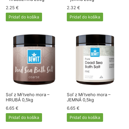
lácia metabolizmu cukrov
ino
2.25
€
2.32
€
stlivosť o telo
Pridať do košíka
Pridať do košíka
ženy
mužov
etí
nky pre zvieratá
Soľ z Mŕtveho mora –
Soľ z Mŕtveho mora –
HRUBÁ 0,5kg
JEMNÁ 0,5kg
6.65
€
6.65
€
Pridať do košíka
Pridať do košíka