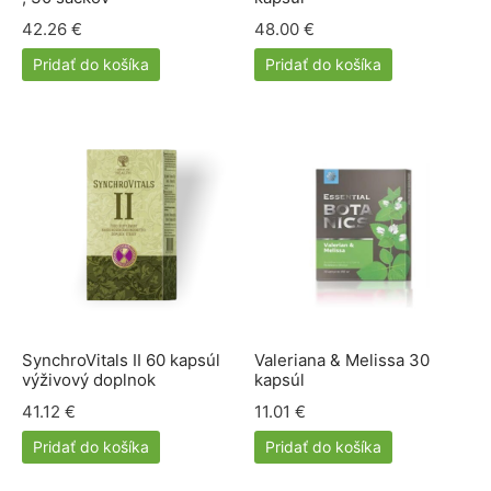
lácia metabolizmu cukrov
ino
42.26
€
48.00
€
stlivosť o telo
Pridať do košíka
Pridať do košíka
ženy
mužov
etí
nky pre zvieratá
SynchroVitals II 60 kapsúl
Valeriana & Melissa 30
výživový doplnok
kapsúl
41.12
€
11.01
€
Pridať do košíka
Pridať do košíka