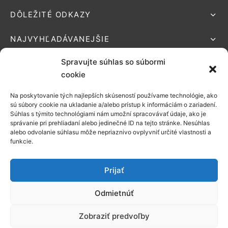
DÔLEŽITÉ ODKAZY
NAJVYHĽADÁVANEJŠIE
Spravujte súhlas so súbormi
cookie
Na poskytovanie tých najlepších skúseností používame technológie, ako
Podporované platby:
sú súbory cookie na ukladanie a/alebo prístup k informáciám o zariadení.
Súhlas s týmito technológiami nám umožní spracovávať údaje, ako je
Možnosti
správanie pri prehliadaní alebo jedinečné ID na tejto stránke. Nesúhlas
alebo odvolanie súhlasu môže nepriaznivo ovplyvniť určité vlastnosti a
doručenia:
funkcie.
Prijať
Odmietnúť
©2021 EZONATUR
Zobraziť predvoľby