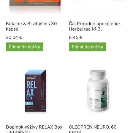
e a cievy
ová kozmetika
dlá
py
amilk
Betaine & B-vitamins 30
Čaj Prírodné upokojenie
 a kĺby
é pasty Siberian propolis
ne ochrany
kapsúl
Herbal tea № 3.
20.04
€
8.45
€
iaca sústava
rske balzamy
el
ERRA
Pridať do košíka
Pridať do košíka
otiká a prebiotiká
émy
vina
RGY
vá sústava
ovacie krémy
mčeky šťastia
ns
acia sústava
bky z polodrahokamov
ové kamene
keia
ová sústava
rian Wellness
ta organizmu
EDA
Doplnok výživy RELAX Box
OLEOPREN NEURO, 60
, 30 sáčkov
kapsúl