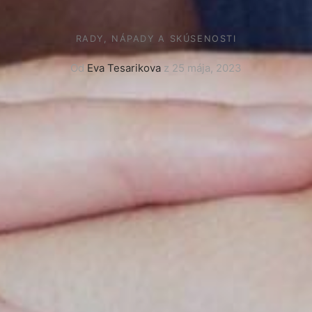
RADY, NÁPADY A SKÚSENOSTI
Od
Eva Tesarikova
z
25 mája, 2023