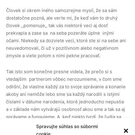
Človek si okrem iného samozrejme myslí, že sa sám
dostatočne pozná, ale verte mi, že keď vám to druhý
človek ,,pomenuje,, tak vás niektoré veci aj dosť
prekvapia a zase sa na seba pozeráte úplne inými
očami. Niekedy sa dozviete veci, ktoré ste si na sebe ani
neuvedomovali, či už v pozitívnom alebo negatívnom
zmysle a viete potom s nimi pekne pracovať.
Tak isto som konečne presne videla, že prečo si s
vtedajším partnerom vôbec nerozumieme, v čom sme
odlišní, že vlastne každý za to svoje správanie a konanie
akoby ani nemôže lebo sme sa každý narodili s istými
číslami v dátume narodenia, ktoré jednoducho nepustia
a v základe nám vytvárajú osobnosť akou sme a tak sa aj
správame a fungujeme. A keď niekto tvrdí, že ľudia sa
menia alebo zmenia, tak to teda vôbec nie je pravda.
Spravujte súhlas so súbormi
Dôležité je najprv dobre spoznať samého seba, spoznať
cookie