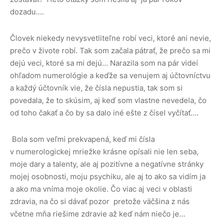
dozadu….
Človek niekedy nevysvetliteľne robí veci, ktoré ani nevie,
prečo v živote robí. Tak som začala pátrať, že prečo sa mi
dejú veci, ktoré sa mi dejú… Narazila som na pár videí
ohľadom numerológie a keďže sa venujem aj účtovníctvu
a každý účtovník vie, že čísla nepustia, tak som si
povedala, že to skúsim, aj keď som vlastne nevedela, čo
od toho čakať a čo by sa dalo iné ešte z čísel vyčítať….
Bola som veľmi prekvapená, keď mi čísla
v numerologickej mriežke krásne opísali nie len seba,
moje dary a talenty, ale aj pozitívne a negatívne stránky
mojej osobnosti, moju psychiku, ale aj to ako sa vidím ja
a ako ma vníma moje okolie. Čo viac aj veci v oblasti
zdravia, na čo si dávať pozor pretože väčšina z nás
včetne mňa riešime zdravie až keď nám niečo je…