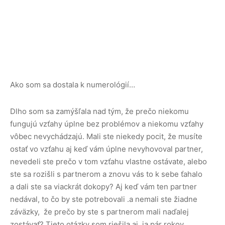
Ako som sa dostala k numerológií…
Dlho som sa zamýšľala nad tým, že prečo niekomu
fungujú vzťahy úplne bez problémov a niekomu vzťahy
vôbec nevychádzajú. Mali ste niekedy pocit, že musíte
ostať vo vzťahu aj keď vám úplne nevyhovoval partner,
nevedeli ste prečo v tom vzťahu vlastne ostávate, alebo
ste sa rozišli s partnerom a znovu vás to k sebe ťahalo
a dali ste sa viackrát dokopy? Aj keď vám ten partner
nedával, to čo by ste potrebovali .a nemali ste žiadne
záväzky, že prečo by ste s partnerom mali naďalej
zostávať? Tieto otázky som riešila aj ja pár rokov