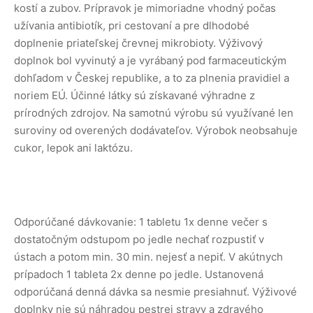
kostí a zubov. Prípravok je mimoriadne vhodný počas
užívania antibiotík, pri cestovaní a pre dlhodobé
doplnenie priateľskej črevnej mikrobioty. Výživový
doplnok bol vyvinutý a je vyrábaný pod farmaceutickým
dohľadom v Českej republike, a to za plnenia pravidiel a
noriem EÚ. Účinné látky sú získavané výhradne z
prírodných zdrojov. Na samotnú výrobu sú využívané len
suroviny od overených dodávateľov. Výrobok neobsahuje
cukor, lepok ani laktózu.
Odporúčané dávkovanie: 1 tabletu 1x denne večer s
dostatočným odstupom po jedle nechať rozpustiť v
ústach a potom min. 30 min. nejesť a nepiť. V akútnych
prípadoch 1 tableta 2x denne po jedle. Ustanovená
odporúčaná denná dávka sa nesmie presiahnuť. Výživové
doplnky nie sú náhradou pestrej stravy a zdravého