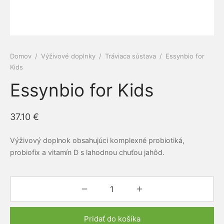
e a cievy
ová kozmetika
dlá
py
amilk
 a kĺby
é pasty Siberian propolis
ne ochrany
Domov
/
Výživové doplnky
/
Tráviaca sústava
/
Essynbio for
Kids
iaca sústava
rske balzamy
el
ERRA
Essynbio for Kids
otiká a prebiotiká
émy
vina
RGY
vá sústava
ovacie krémy
mčeky šťastia
ns
37.10
€
acia sústava
bky z polodrahokamov
Výživový doplnok obsahujúci komplexné probiotiká,
probiofix a vitamín D s lahodnou chuťou jahôd.
ové kamene
keia
ová sústava
rian Wellness
ta organizmu
EDA
Pridať do košíka