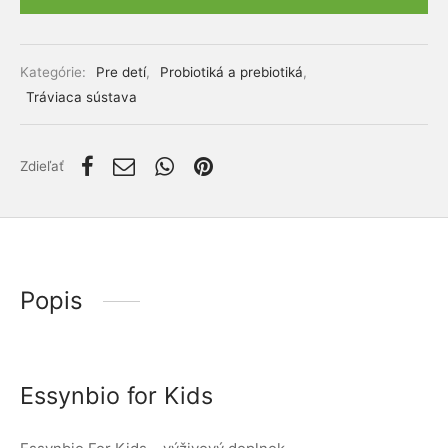
lácia metabolizmu cukrov
ino
Alternative:
stlivosť o telo
Kategórie:
Pre detí
,
Probiotiká a prebiotiká
,
Tráviaca sústava
ženy
mužov
Zdieľať
etí
nky pre zvieratá
Popis
Essynbio for Kids