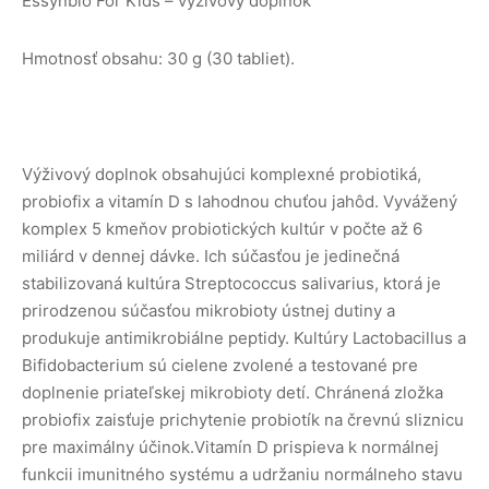
Essynbio For Kids – výživový doplnok
Hmotnosť obsahu: 30 g (30 tabliet).
Výživový doplnok obsahujúci komplexné probiotiká,
probiofix a vitamín D s lahodnou chuťou jahôd. Vyvážený
komplex 5 kmeňov probiotických kultúr v počte až 6
miliárd v dennej dávke. Ich súčasťou je jedinečná
stabilizovaná kultúra Streptococcus salivarius, ktorá je
prirodzenou súčasťou mikrobioty ústnej dutiny a
produkuje antimikrobiálne peptidy. Kultúry Lactobacillus a
Bifidobacterium sú cielene zvolené a testované pre
doplnenie priateľskej mikrobioty detí. Chránená zložka
probiofix zaisťuje prichytenie probiotík na črevnú sliznicu
pre maximálny účinok.Vitamín D prispieva k normálnej
funkcii imunitného systému a udržaniu normálneho stavu