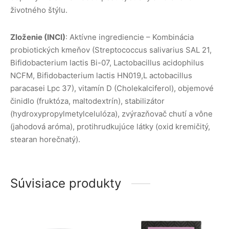
životného štýlu.
Zloženie (INCI)
: Aktívne ingrediencie – Kombinácia
probiotických kmeňov (Streptococcus salivarius SAL 21,
Bifidobacterium lactis Bi-07, Lactobacillus acidophilus
NCFM, Bifidobacterium lactis HN019,L actobacillus
paracasei Lpc 37), vitamín D (Cholekalciferol), objemové
činidlo (fruktóza, maltodextrín), stabilizátor
(hydroxypropylmetylcelulóza), zvýrazňovač chutí a vône
(jahodová aróma), protihrudkujúce látky (oxid kremičitý,
stearan horečnatý).
Súvisiace produkty