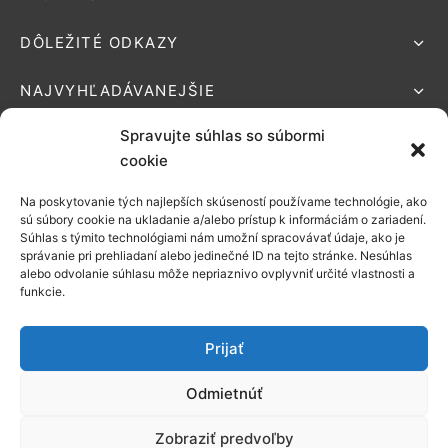
DÔLEŽITÉ ODKAZY
NAJVYHĽADÁVANEJŠIE
Spravujte súhlas so súbormi
cookie
Na poskytovanie tých najlepších skúseností používame technológie, ako
Podporované platby:
sú súbory cookie na ukladanie a/alebo prístup k informáciám o zariadení.
Súhlas s týmito technológiami nám umožní spracovávať údaje, ako je
Možnosti
správanie pri prehliadaní alebo jedinečné ID na tejto stránke. Nesúhlas
alebo odvolanie súhlasu môže nepriaznivo ovplyvniť určité vlastnosti a
doručenia:
funkcie.
Prijať
Odmietnúť
©2021 EZONATUR
Zobraziť predvoľby