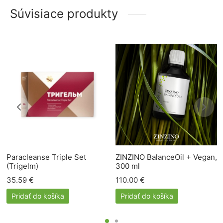
Súvisiace produkty
Paracleanse Triple Set
ZINZINO BalanceOil + Vegan,
(Trigelm)
300 ml
35.59
€
110.00
€
Pridať do košíka
Pridať do košíka