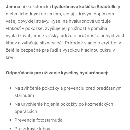
Jemná
nízkokalorická
hyalurónová kašička Beautelle
je
nielen lahodným dezertom, ale aj zdravým doplnkom
vašej obvyklej stravy. Kyselina hyalurónová udržuje
vlhkosť v pokožke, zvyšuje jej pružnosť a pomáha
vyhladzovať jemné vrásky, udržuje pružnosť a pohyblivosť
kĺbov a zvlhčuje sliznicu očí. Prírodné sladidlo erytritol v
želé je bezpečné pre ľudí s vysokou hladinou cukru v
krvi.
Odporúčania pre užívanie kyseliny hyalurónovej:
Na zvlhčenie pokožky a prevenciu pred predčasným
starnutím
Na urýchlenie hojenia pokožky po kozmetických
operáciách
Prevencia fotostarnutia
Pre zdravie kĺbov