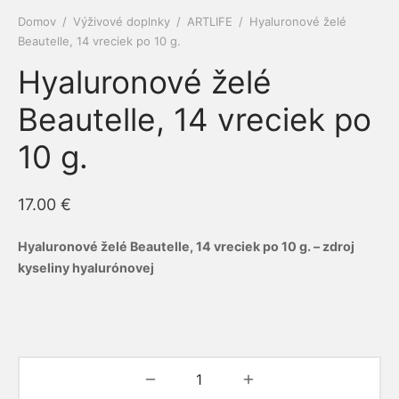
Domov
/
Výživové doplnky
/
ARTLIFE
/
Hyaluronové želé
e a cievy
ová kozmetika
dlá
py
amilk
Beautelle, 14 vreciek po 10 g.
Hyaluronové želé
 a kĺby
é pasty Siberian propolis
ne ochrany
Beautelle, 14 vreciek po
iaca sústava
rske balzamy
el
ERRA
10 g.
otiká a prebiotiká
émy
vina
RGY
17.00
€
vá sústava
ovacie krémy
mčeky šťastia
ns
acia sústava
bky z polodrahokamov
Hyaluronové želé Beautelle, 14 vreciek po 10 g. – z
droj
kyseliny hyalurónovej
ové kamene
keia
ová sústava
rian Wellness
ta organizmu
EDA