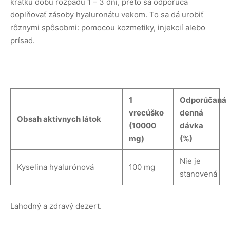
krátku dobu rozpadu 1 – 3 dni, preto sa odporúča
doplňovať zásoby hyaluronátu vekom. To sa dá urobiť
rôznymi spôsobmi: pomocou kozmetiky, injekcií alebo
prísad.
1
Odporúčaná
vrecúško
denná
Obsah aktívnych látok
(10000
dávka
mg)
(%)
Nie je
Kyselina hyalurónová
100 mg
stanovená
Lahodný a zdravý dezert.