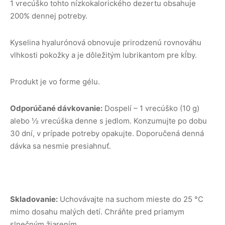
1 vrecúško tohto nízkokalorického dezertu obsahuje
200% dennej potreby.
Kyselina hyalurónová obnovuje prirodzenú rovnováhu
vlhkosti pokožky a je dôležitým lubrikantom pre kĺby.
Produkt je vo forme gélu.
Odporúčané dávkovanie:
Dospelí – 1 vrecúško (10 g)
alebo ½ vrecúška denne s jedlom. Konzumujte po dobu
30 dní, v prípade potreby opakujte. Doporučená denná
dávka sa nesmie presiahnuť.
Skladovanie:
Uchovávajte na suchom mieste do 25 °C
mimo dosahu malých detí. Chráňte pred priamym
slnečným žiarením.