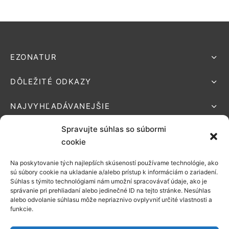
EZONATUR
DÔLEŽITÉ ODKAZY
NAJVYHĽADÁVANEJŠIE
Spravujte súhlas so súbormi
cookie
Na poskytovanie tých najlepších skúseností používame technológie, ako
Podporované platby:
sú súbory cookie na ukladanie a/alebo prístup k informáciám o zariadení.
Súhlas s týmito technológiami nám umožní spracovávať údaje, ako je
Možnosti
správanie pri prehliadaní alebo jedinečné ID na tejto stránke. Nesúhlas
alebo odvolanie súhlasu môže nepriaznivo ovplyvniť určité vlastnosti a
doručenia:
funkcie.