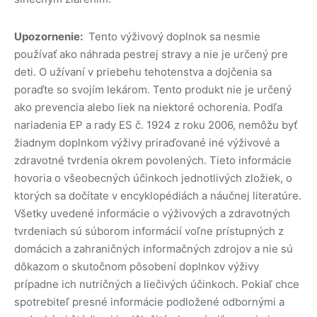
Upozornenie:
Tento výživový doplnok sa nesmie
používať ako náhrada pestrej stravy a nie je určený pre
deti. O užívaní v priebehu tehotenstva a dojčenia sa
poraďte so svojím lekárom. Tento produkt nie je určený
ako prevencia alebo liek na niektoré ochorenia. Podľa
nariadenia EP a rady ES č. 1924 z roku 2006, nemôžu byť
žiadnym doplnkom výživy priraďované iné výživové a
zdravotné tvrdenia okrem povolených. Tieto informácie
hovoria o všeobecných účinkoch jednotlivých zložiek, o
ktorých sa dočítate v encyklopédiách a náučnej literatúre.
Všetky uvedené informácie o výživových a zdravotných
tvrdeniach sú súborom informácií voľne prístupných z
domácich a zahraničných informačných zdrojov a nie sú
dôkazom o skutočnom pôsobení doplnkov výživy
prípadne ich nutričných a liečivých účinkoch. Pokiaľ chce
spotrebiteľ presné informácie podložené odbornými a