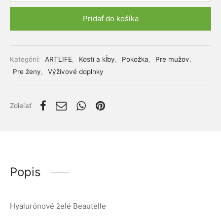
lácia metabolizmu cukrov
ino
Pridať do košíka
stlivosť o telo
Alternative:
ženy
Kategórií:
ARTLIFE
,
Kosti a kĺby
,
Pokožka
,
Pre mužov
,
Pre ženy
,
Výživové doplnky
mužov
etí
Zdieľať
nky pre zvieratá
Popis
Hyalurónové želé Beautelle