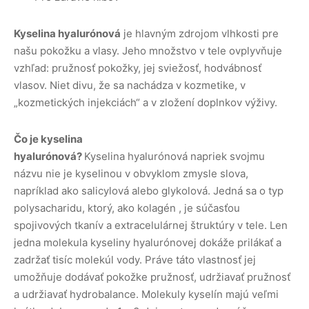
Kyselina hyalurónová
je hlavným zdrojom vlhkosti pre
našu pokožku a vlasy. Jeho množstvo v tele ovplyvňuje
vzhľad: pružnosť pokožky, jej sviežosť, hodvábnosť
vlasov. Niet divu, že sa nachádza v kozmetike, v
„kozmetických injekciách“ a v zložení doplnkov výživy.
Čo je kyselina
hyalurónová?
Kyselina hyalurónová napriek svojmu
názvu nie je kyselinou v obvyklom zmysle slova,
napríklad ako salicylová alebo glykolová. Jedná sa o typ
polysacharidu, ktorý, ako kolagén , je súčasťou
spojivových tkanív a extracelulárnej štruktúry v tele. Len
jedna molekula kyseliny hyalurónovej dokáže prilákať a
zadržať tisíc molekúl vody. Práve táto vlastnosť jej
umožňuje dodávať pokožke pružnosť, udržiavať pružnosť
a udržiavať hydrobalance. Molekuly kyselín majú veľmi