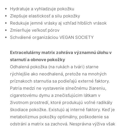
Hydratuje a vyhladzuje pokožku
Zlepšuje elastickosť a silu pokožky
Redukuje jemné vrásky aj vzhľad hlbších vrások
Zmierňuje veľkosť pórov
Schválené organizáciou VEGAN SOCIETY
Extracelulárny matrix zohráva významnú úlohu v
starnutí a obnove pokožky
Odhalená pokožka (na rukách a tvári) starne
rýchlejšie ako neodhalená, pretože na mnohých
príznakoch starnutia sa podieľajú externé faktory.
Patria medzi ne vystavenie slnečnému žiareniu,
cigaretovému dymu a znečisťujúcim látkam v
životnom prostredí, ktoré produkujú voľné radikály
škodiace pokožke. Existujú aj interné faktory. Keď je
metabolizmus pokožky optimálny, poškodenie sa
odstráni a matrix sa zachová. Nesprávna výživa však