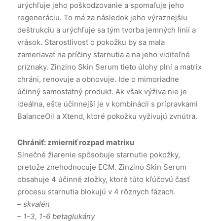
urýchľuje jeho poškodzovanie a spomaľuje jeho
regeneráciu. To má za následok jeho výraznejšiu
deštrukciu a urýchľuje sa tým tvorba jemných línií a
vrások. Starostlivosť o pokožku by sa mala
zameriavať na príčiny starnutia a na jeho viditeľné
príznaky. Zinzino Skin Serum tieto úlohy plní a matrix
chráni, renovuje a obnovuje. Ide o mimoriadne
účinný samostatný produkt. Ak však výživa nie je
ideálna, ešte účinnejší je v kombinácii s prípravkami
BalanceOil a Xtend, ktoré pokožku vyživujú zvnútra.
Chrániť: zmierniť rozpad matrixu
Slnečné žiarenie spôsobuje starnutie pokožky,
pretože znehodnocuje ECM. Zinzino Skin Serum
obsahuje 4 účinné zložky, ktoré túto kľúčovú časť
procesu starnutia blokujú v 4 rôznych fázach.
– skvalén
– 1-3, 1-6 betaglukány