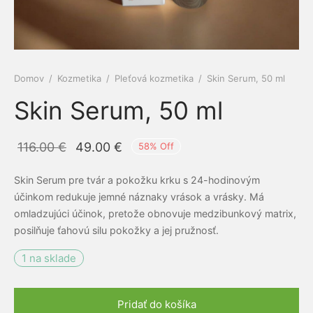
e a cievy
ová kozmetika
dlá
py
amilk
 a kĺby
é pasty Siberian propolis
ne ochrany
Domov
/
Kozmetika
/
Pleťová kozmetika
/
Skin Serum, 50 ml
iaca sústava
rske balzamy
el
ERRA
Skin Serum, 50 ml
otiká a prebiotiká
émy
vina
RGY
Pôvodná
Aktuálna
116.00
€
49.00
€
58
%
Off
vá sústava
ovacie krémy
mčeky šťastia
ns
cena
cena je:
Skin Serum pre tvár a pokožku krku s 24-hodinovým
bola:
49.00 €.
acia sústava
bky z polodrahokamov
účinkom redukuje jemné náznaky vrások a vrásky. Má
116.00 €.
omladzujúci účinok, pretože obnovuje medzibunkový matrix,
ové kamene
keia
posilňuje ťahovú silu pokožky a jej pružnosť.
ová sústava
rian Wellness
1 na sklade
ta organizmu
EDA
Pridať do košíka