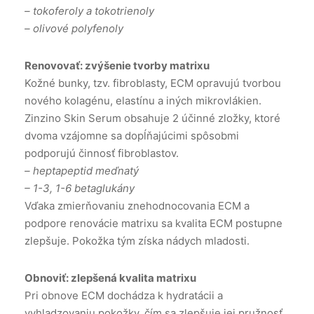
– tokoferoly a tokotrienoly
– olivové polyfenoly
Renovovať: zvýšenie tvorby matrixu
Kožné bunky, tzv. fibroblasty, ECM opravujú tvorbou
nového kolagénu, elastínu a iných mikrovlákien.
Zinzino Skin Serum obsahuje 2 účinné zložky, ktoré
dvoma vzájomne sa dopĺňajúcimi spôsobmi
podporujú činnosť fibroblastov.
– heptapeptid meďnatý
– 1-3, 1-6 betaglukány
Vďaka zmierňovaniu znehodnocovania ECM a
podpore renovácie matrixu sa kvalita ECM postupne
zlepšuje. Pokožka tým získa nádych mladosti.
Obnoviť: zlepšená kvalita matrixu
Pri obnove ECM dochádza k hydratácii a
vyhladzovaniu pokožky, čím sa zlepšuje jej pružnosť