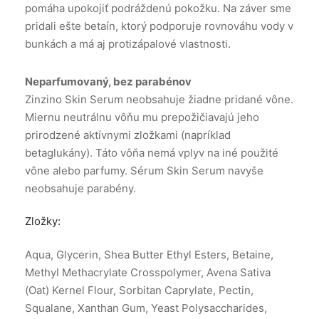
pomáha upokojiť podráždenú pokožku. Na záver sme
pridali ešte betaín, ktorý podporuje rovnováhu vody v
bunkách a má aj protizápalové vlastnosti.
Neparfumovaný, bez parabénov
Zinzino Skin Serum neobsahuje žiadne pridané vône.
Miernu neutrálnu vôňu mu prepožičiavajú jeho
prirodzené aktívnymi zložkami (napríklad
betaglukány). Táto vôňa nemá vplyv na iné použité
vône alebo parfumy. Sérum Skin Serum navyše
neobsahuje parabény.
Zložky:
Aqua, Glycerin, Shea Butter Ethyl Esters, Betaine,
Methyl Methacrylate Crosspolymer, Avena Sativa
(Oat) Kernel Flour, Sorbitan Caprylate, Pectin,
Squalane, Xanthan Gum, Yeast Polysaccharides,