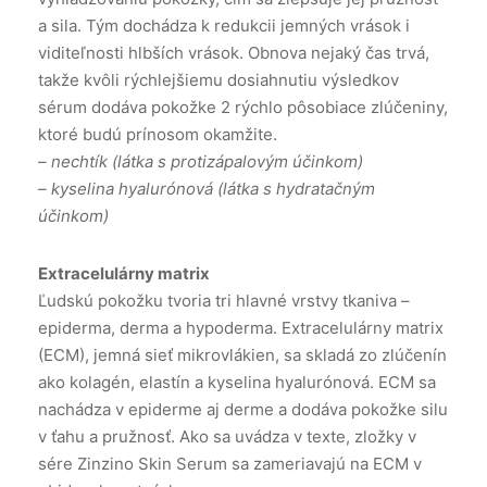
a sila. Tým dochádza k redukcii jemných vrások i
viditeľnosti hlbších vrások. Obnova nejaký čas trvá,
takže kvôli rýchlejšiemu dosiahnutiu výsledkov
sérum dodáva pokožke 2 rýchlo pôsobiace zlúčeniny,
ktoré budú prínosom okamžite.
– nechtík (látka s protizápalovým účinkom)
– kyselina hyalurónová (látka s hydratačným
účinkom)
Extracelulárny matrix
Ľudskú pokožku tvoria tri hlavné vrstvy tkaniva –
epiderma, derma a hypoderma. Extracelulárny matrix
(ECM), jemná sieť mikrovlákien, sa skladá zo zlúčenín
ako kolagén, elastín a kyselina hyalurónová. ECM sa
nachádza v epiderme aj derme a dodáva pokožke silu
v ťahu a pružnosť. Ako sa uvádza v texte, zložky v
sére Zinzino Skin Serum sa zameriavajú na ECM v