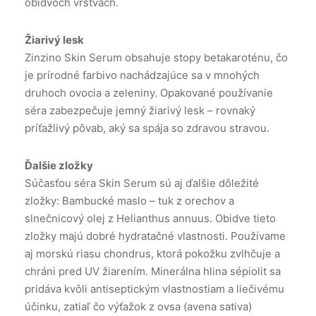
obidvoch vrstvách.
Žiarivý lesk
Zinzino Skin Serum obsahuje stopy betakaroténu, čo
je prírodné farbivo nachádzajúce sa v mnohých
druhoch ovocia a zeleniny. Opakované používanie
séra zabezpečuje jemný žiarivý lesk – rovnaký
príťažlivý pôvab, aký sa spája so zdravou stravou.
Ďalšie zložky
Súčasťou séra Skin Serum sú aj ďalšie dôležité
zložky: Bambucké maslo – tuk z orechov a
slnečnicový olej z Helianthus annuus. Obidve tieto
zložky majú dobré hydratačné vlastnosti. Používame
aj morskú riasu chondrus, ktorá pokožku zvlhčuje a
chráni pred UV žiarením. Minerálna hlina sépiolit sa
pridáva kvôli antiseptickým vlastnostiam a liečivému
účinku, zatiaľ čo výťažok z ovsa (avena sativa)