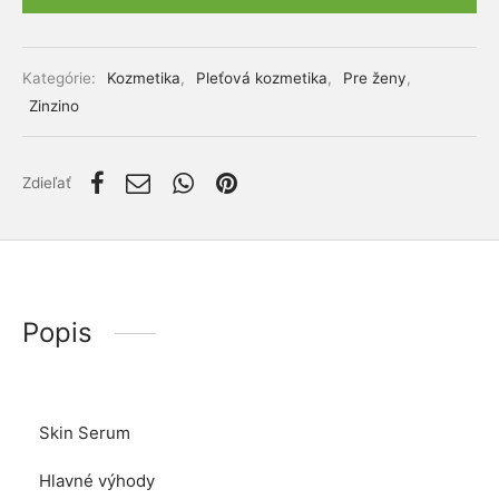
lácia metabolizmu cukrov
ino
Alternative:
stlivosť o telo
Kategórie:
Kozmetika
,
Pleťová kozmetika
,
Pre ženy
,
Zinzino
ženy
mužov
Zdieľať
etí
nky pre zvieratá
Popis
Skin Serum
Hlavné výhody