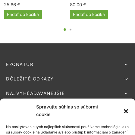
25.66
€
80.00
€
Pridať do košíka
Pridať do košíka
EZONATUR
DÔLEŽITÉ ODKAZY
NAJVYHĽADÁVANEJŠIE
Spravujte súhlas so súbormi
cookie
Na poskytovanie tých najlepších skúseností používame technológie, ako
Podporované platby:
sú súbory cookie na ukladanie a/alebo prístup k informáciám o zariadení.