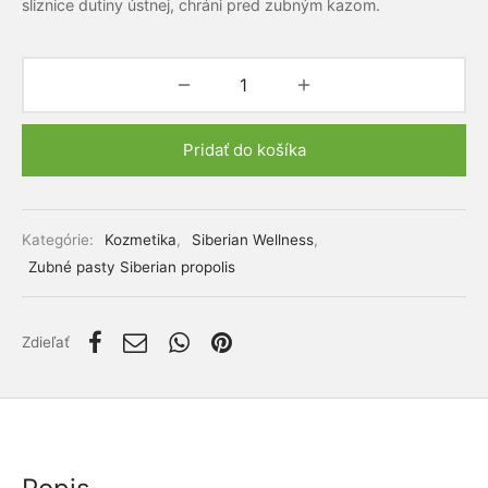
sliznice dutiny ústnej, chráni pred zubným kazom.
lácia metabolizmu cukrov
ino
stlivosť o telo
ženy
Pridať do košíka
mužov
Alternative:
etí
Kategórie:
Kozmetika
,
Siberian Wellness
,
Zubné pasty Siberian propolis
nky pre zvieratá
Zdieľať