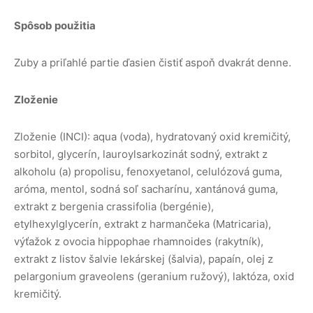
Spôsob použitia
Zuby a priľahlé partie ďasien čistiť aspoň dvakrát denne.
Zloženie
Zloženie (INCI): aqua (voda), hydratovaný oxid kremičitý,
sorbitol, glycerín, lauroylsarkozinát sodný, extrakt z
alkoholu (a) propolisu, fenoxyetanol, celulózová guma,
aróma, mentol, sodná soľ sacharínu, xantánová guma,
extrakt z bergenia crassifolia (bergénie),
etylhexylglycerín, extrakt z harmančeka (Matricaria),
výťažok z ovocia hippophae rhamnoides (rakytník),
extrakt z listov šalvie lekárskej (šalvia), papaín, olej z
pelargonium graveolens (geranium ružový), laktóza, oxid
kremičitý.