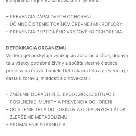
komplexná regeneracia tráviaceho systému:
– PREVENCIA ZÁPALOVÝCH OCHORENI
– ÚČINNE ČISTENIE TOXÍNOV ČREVNEJ MIKROFLÓRY
– PREVENCIA PEPTICKÉHO VREDOVÉHO OCHORENIA
DETOXIKÁCIA ORGANIZMU
Vertera gel poskytuje vynikajíciu absorbciu látok, dodáva
telu všetky potrebné živiny a spúšťa vlastné čistiace
procesy na úrovni buniek. Detoxikacia tela a prevencia je
cesta k zdraviu, mladosti a dlhovekosti:
– ZNÍŽENIE DOPADU ZLEJ EKOLOGICKEJ SITUÁCIE
– POSILNENIE IMUNITY A PREVENCIA OCHORENÍ
– OČISTENIE TELA OD TOXINOV A ODPADNYCH LÁTOK
– ZLEPŠENIE METABOLIZMU
– SPOMALENIE STÁRNUTIA