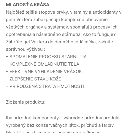
MLADOSŤ A KRÁSA
Najdôležitejšie stopové prvky, vitamíny a antioxidanty v
gele Vertera zabezpečujú komplexné obnovenie
všetkých orgánov a systémov, spomaľujú procesy ich
opotrebenia a následného stárnutia. Ako to funguje?
Zahrňte gel Vertera do denného jedálnička, začnite
správnou výživou :
– SPOMALENIE PROCESU STARNUTIA
– KOMPLEXNÉ OMLADNUTIE TELA
– EFEKTÍVNE VYHLADENIE VRÁSOK
– ZLEPŠENIE STAVU KOŽE
– PRIRODZENÁ STRATA HMOTNOSTI
Zloženie produktu:
Iba prírodné komponenty – výhradne prírodny produkt
vyrobený bez konzervačnych látok, príchutí a farbív.
Morská riasa Laminaria Japonica, kelp (Focus