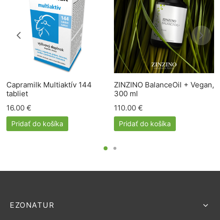
Capramilk Multiaktív 144
ZINZINO BalanceOil + Vegan,
tabliet
300 ml
16.00
€
110.00
€
Pridať do košíka
Pridať do košíka
EZONATUR