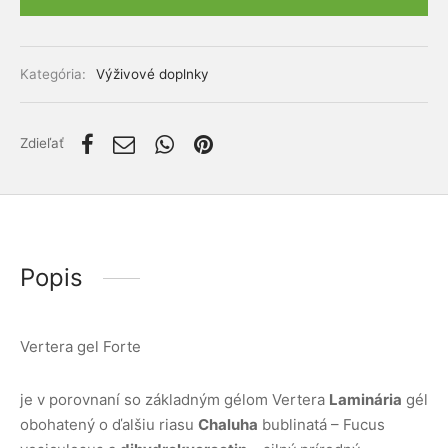
lácia metabolizmu cukrov
ino
Alternative:
stlivosť o telo
Kategória:
Výživové doplnky
ženy
Zdieľať
mužov
etí
Popis
nky pre zvieratá
Vertera gel Forte
je v porovnaní so základným gélom Vertera
Laminária
gél
obohatený o ďalšiu riasu
Chaluha
bublinatá – Fucus