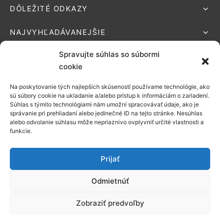
DÔLEŽITÉ ODKAZY
NAJVYHĽADÁVANEJŠIE
Spravujte súhlas so súbormi
cookie
Na poskytovanie tých najlepších skúseností používame technológie, ako
Podporované platby:
sú súbory cookie na ukladanie a/alebo prístup k informáciám o zariadení.
Súhlas s týmito technológiami nám umožní spracovávať údaje, ako je
Možnosti
správanie pri prehliadaní alebo jedinečné ID na tejto stránke. Nesúhlas
alebo odvolanie súhlasu môže nepriaznivo ovplyvniť určité vlastnosti a
doručenia:
funkcie.
Prijať
Odmietnúť
©2021 EZONATUR
Zobraziť predvoľby