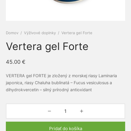
e a cievy
ová kozmetika
dlá
py
amilk
 a kĺby
é pasty Siberian propolis
ne ochrany
Domov
/
Výživové doplnky
/
Vertera gel Forte
iaca sústava
rske balzamy
el
ERRA
Vertera gel Forte
otiká a prebiotiká
émy
vina
RGY
45.00
€
vá sústava
ovacie krémy
mčeky šťastia
ns
VERTERA gel FORTE je zložený z morskej riasy Laminaria
acia sústava
bky z polodrahokamov
japonica, riasy Chaluha bublinatá – Fucus vesiculosus a
dihydrokvercetin – silný prírodný antioxidant
ové kamene
keia
ová sústava
rian Wellness
ta organizmu
EDA
Pridať do košíka