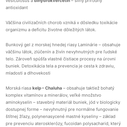
vesiculosus a
dihydrokvercetin
– silný prírodný
antioxidant
Väčšina civilizačních chorob vzniká v dôsledku toxikácie
organizmu a deficitu životne dôležitých látok.
Bunkový gel z morskej hnedej riasy Laminárie – obsahuje
väčšinu látok, zlúčenín a živín nevyhnutných pre ľudské
telo. Zároveň spúšťa vlastné čistiace procesy na úrovni
buniek. Detoxikácia tela a prevencia je cesta k zdraviu,
mladosti a dlhovekosti
Morská riasa
kelp – Chaluha
– obsahuje taktiež bohatý
komplex vitamínov a minerálov, veľké množstvo
aminokyselin – stavebný materiál buniek, jód v biologicky
dostupnej forme – nevyhnutný pre normálne fungovanie
štítnej žľazy, polynenasycené mastné kyseliny – základ
pre prevenciu aterosklerózy, fucoidan polysacharid, který