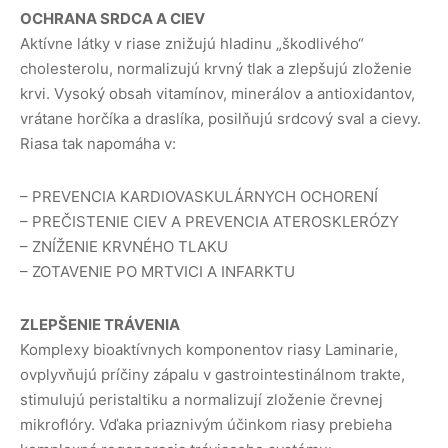
OCHRANA SRDCA A CIEV
Aktívne látky v riase znižujú hladinu „škodlivého“
cholesterolu, normalizujú krvný tlak a zlepšujú zloženie
krvi. Vysoký obsah vitamínov, minerálov a antioxidantov,
vrátane horčíka a draslíka, posilňujú srdcový sval a cievy.
Riasa tak napomáha v:
– PREVENCIA KARDIOVASKULÁRNYCH OCHORENÍ
– PREČISTENIE CIEV A PREVENCIA ATEROSKLERÓZY
– ZNÍŽENIE KRVNÉHO TLAKU
– ZOTAVENIE PO MRTVICI A INFARKTU
ZLEPŠENIE TRÁVENIA
Komplexy bioaktívnych komponentov riasy Laminarie,
ovplyvňujú príčiny zápalu v gastrointestinálnom trakte,
stimulujú peristaltiku a normalizují zloženie črevnej
mikroflóry. Vďaka priaznivým účinkom riasy prebieha