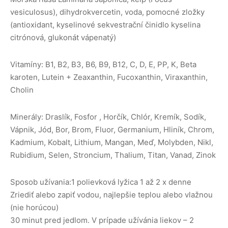
vesiculosus), dihydrokvercetin, voda, pomocné zložky
(antioxidant, kyselinové sekvestrační činidlo kyselina
citrónová, glukonát vápenatý)
Vitamíny: B1, B2, B3, B6, B9, B12, C, D, E, PP, K, Beta
karoten, Lutein + Zeaxanthin, Fucoxanthin, Viraxanthin,
Cholin
Minerály: Draslík, Fosfor , Horčík, Chlór, Kremík, Sodík,
Vápnik, Jód, Bor, Brom, Fluor, Germanium, Hliník, Chrom,
Kadmium, Kobalt, Lithium, Mangan, Meď, Molybden, Nikl,
Rubidium, Selen, Stroncium, Thalium, Titan, Vanad, Zinok
Sposob užívania:1 polievková lyžica 1 až 2 x denne
Zriediť alebo zapiť vodou, najlepšie teplou alebo vlažnou
(nie horúcou)
30 minut pred jedlom. V prípade užívánia liekov – 2