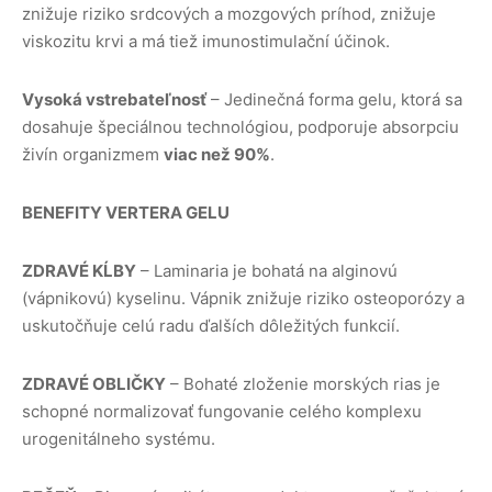
znižuje riziko srdcových a mozgových príhod, znižuje
viskozitu krvi a má tiež imunostimulační účinok.
Vysoká vstrebateľnosť
– Jedinečná forma gelu, ktorá sa
dosahuje špeciálnou technológiou, podporuje absorpciu
živín organizmem
viac než 90%
.
BENEFITY VERTERA GELU
ZDRAVÉ KĹBY
– Laminaria je bohatá na alginovú
(vápnikovú) kyselinu. Vápnik znižuje riziko osteoporózy a
uskutočňuje celú radu ďalších dôležitých funkcií.
ZDRAVÉ OBLIČKY
– Bohaté zloženie morských rias je
schopné normalizovať fungovanie celého komplexu
urogenitálneho systému.