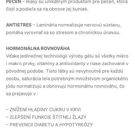
PEČEŇ
– Riasy sú unikátnym produktom pre pečeň, ktorá
čistí a podieľa sa na obnove jej buniek.
ANTISTRES
– Laminária normalizuje nervovú sústavu,
pomáha vyrovnať sa so stresom a chronickou únavou.
HORMONÁLNA ROVNOVÁHA
Vďaka jedinečnej technológii výroby gélu sú všetky mikro
i makro prvky, vitamíny a antioxidanty v riase zachované v
pôvodnej podobe. Tieto látky sú nevyhnutné pre každú
osobu, saturácia tela potrebným množstvom organického
jódu normalizujú a obnovujú hormonálnu rovnováhu, čo
sa prejavuje v :
– ZNÍŽENÍ HLADINY CUKRU V KRVI
– ZLEPŠENÍ FUNKCIE ŠTÍTNEJ ŽLAZY
– PREVENCII DIABETU A HYPOTYREÓZY