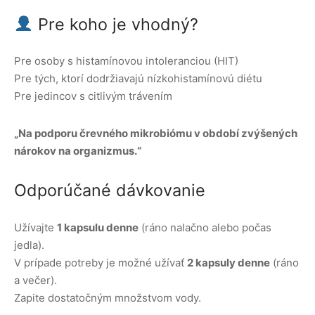
Pre koho je vhodný?
Pre osoby s histamínovou intoleranciou (HIT)
Pre tých, ktorí dodržiavajú nízkohistamínovú diétu
Pre jedincov s citlivým trávením
„Na podporu črevného mikrobiómu v období zvýšených
nárokov na organizmus.“
Odporúčané dávkovanie
Užívajte
1 kapsulu denne
(ráno nalačno alebo počas
jedla).
V prípade potreby je možné užívať
2 kapsuly denne
(ráno
a večer).
Zapite dostatočným množstvom vody.