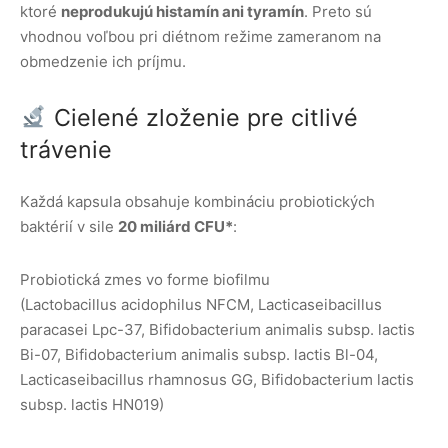
ktoré
neprodukujú histamín ani tyramín
. Preto sú
vhodnou voľbou pri diétnom režime zameranom na
obmedzenie ich príjmu.
Cielené zloženie pre citlivé
trávenie
Každá kapsula obsahuje kombináciu probiotických
baktérií v sile
20 miliárd CFU*
:
Probiotická zmes vo forme biofilmu
(Lactobacillus acidophilus NFCM, Lacticaseibacillus
paracasei Lpc-37, Bifidobacterium animalis subsp. lactis
Bi-07, Bifidobacterium animalis subsp. lactis Bl-04,
Lacticaseibacillus rhamnosus GG, Bifidobacterium lactis
subsp. lactis HN019)