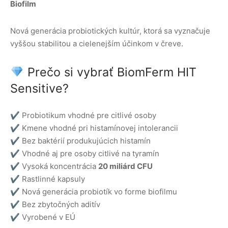
Biofilm
Nová generácia probiotických kultúr, ktorá sa vyznačuje
vyššou stabilitou a cielenejším účinkom v čreve.
Prečo si vybrať BiomFerm HIT
Sensitive?
✔ Probiotikum vhodné pre citlivé osoby
✔ Kmene vhodné pri histamínovej intolerancii
✔ Bez baktérií produkujúcich histamín
✔ Vhodné aj pre osoby citlivé na tyramín
✔ Vysoká koncentrácia
20 miliárd CFU
✔ Rastlinné kapsuly
✔ Nová generácia probiotík vo forme biofilmu
✔ Bez zbytočných aditív
✔ Vyrobené v EÚ