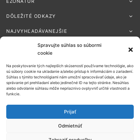
EZONATUR
DÔLEŽITÉ ODKAZY
NAJVYHĽADÁVANEJŠIE
Spravujte súhlas so súbormi
cookie
Na poskytovanie tých najlepších skúseností používame technológie, ako
Podporované platby:
sú súbory cookie na ukladanie a/alebo prístup k informáciám o zariadení.
Súhlas s týmito technológiami nám umožní spracovávať údaje, ako je
Možnosti
správanie pri prehliadaní alebo jedinečné ID na tejto stránke. Nesúhlas
alebo odvolanie súhlasu môže nepriaznivo ovplyvniť určité vlastnosti a
doručenia:
funkcie.
Prijať
Odmietnúť
©2021 EZONATUR
Zobraziť predvoľby