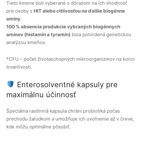
Tieto kmene boli vyberané s dôrazom na ich vhodnosť
pre osoby s
HIT alebo citlivosťou na ďalšie biogénne
amíny
.
100 % absencia produkcie vybraných biogénnych
amínov (histamín a tyramín)
bola potvrdená genetickou
analýzou kmeňov.
*CFU – počet životaschopných mikroorganizmov na konci
trvanlivosti.
Enterosolventné kapsuly pre
maximálnu účinnosť
Špeciálna rastlinná kapsula chráni probiotiká počas
prechodu žalúdkom a umožňuje ich uvoľnenie až v čreve,
kde môžu optimálne pôsobiť.