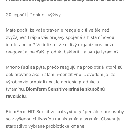
30 kapsúl | Doplnok výživy
Máte pocit, že vaše trávenie reaguje citlivejšie než
zvyčajne? Trápia vás prejavy spojené s histamínovou
intoleranciou? Vedeli ste, že citlivý organizmus môže
reagovať aj na ďalší produkt baktérií – a tým je tyramín?
Mnoho ľudí sa pýta, prečo reagujú na probiotiká, ktoré sú
deklarované ako histamín-senzitívne. Dôvodom je, že
výrobcovia probiotík často neriešia produkciu
tyramínu.
Biomferm Sensitive prináša skutočnú
revolúciu.
BiomFerm HIT Sensitive bol vyvinutý špeciálne pre osoby
so zvýšenou citlivosťou na histamín a tyramín. Obsahuje
starostlivo vybrané probiotické kmene,