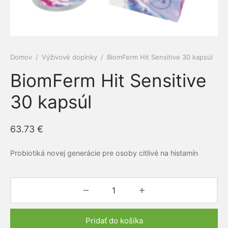
e a cievy
ová kozmetika
dlá
py
amilk
 a kĺby
é pasty Siberian propolis
ne ochrany
Domov
/
Výživové doplnky
/
BiomFerm Hit Sensitive 30 kapsúl
iaca sústava
rske balzamy
el
ERRA
BiomFerm Hit Sensitive
otiká a prebiotiká
émy
vina
RGY
30 kapsúl
vá sústava
ovacie krémy
mčeky šťastia
ns
63.73
€
acia sústava
bky z polodrahokamov
Probiotiká novej generácie pre osoby citlivé na histamín
ové kamene
keia
ová sústava
rian Wellness
ta organizmu
EDA
Pridať do košíka