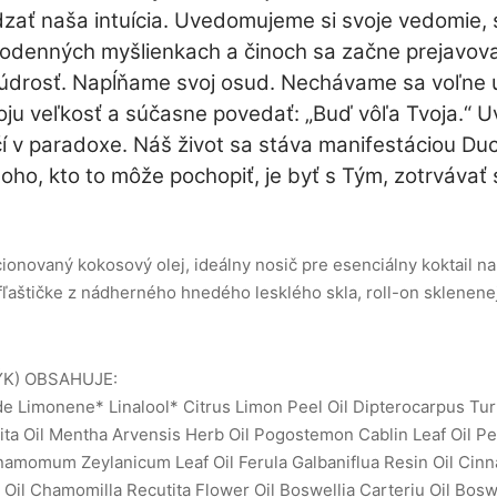
zať naša intuícia. Uvedomujeme si svoje vedomie, s
odenných myšlienkach a činoch sa začne prejavovať 
múdrosť. Napĺňame svoj osud. Nechávame sa voľne 
ju veľkosť a súčasne povedať: „Buď vôľa Tvoja.“ 
čí v paradoxe. Náš život sa stáva manifestáciou D
oho, kto to môže pochopiť, je byť s Tým, zotrvávať s
ionovaný kokosový olej, ideálny nosič pre esenciálny koktail 
ľaštičke z nádherného hnedého lesklého skla, roll-on sklenenej 
K) OBSAHUJE:
de Limonene* Linalool* Citrus Limon Peel Oil Dipterocarpus Tur
ita Oil Mentha Arvensis Herb Oil Pogostemon Cablin Leaf Oil P
amomum Zeylanicum Leaf Oil Ferula Galbaniflua Resin Oil Cinna
 Oil Chamomilla Recutita Flower Oil Boswellia Carteriu Oil Bosw