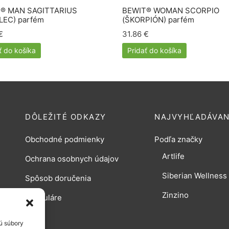
® MAN SAGITTARIUS
BEWIT® WOMAN SCORPIO
LEC) parfém
(ŠKORPIÓN) parfém
€
31.86
€
ť do košíka
Pridať do košíka
DÔLEŽITÉ ODKAZY
NAJVYHĽADÁVAN
Obchodné podmienky
Podľa značky
Artlife
Ochrana osobnych údajov
Siberian Wellness
Spôsob doručenia
Zinzino
Formuláre
ú súbory