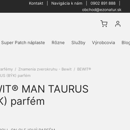
Kontakt
|
Navigácia k nám
| 0902 891 888 |
obchod@ezonatur.sk
Super Patch náplaste
Rôzne
Služby
Výrobcovia
Blo
Parfémy
/
Znamenia zverokruhu - Bewit
/
BEWIT®
S (BÝK) parfém
IT® MAN TAURUS
K) parfém