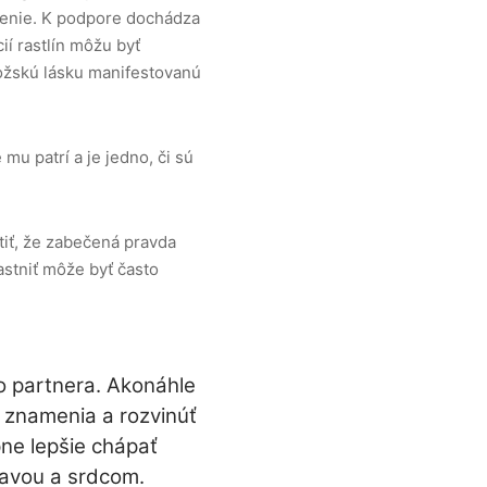
denie. K podpore dochádza
í rastlín môžu byť
božskú lásku manifestovanú
u patrí a je jedno, či sú
tiť, že zabečená pravda
astniť môže byť často
o partnera. Akonáhle
 znamenia a rozvinúť
ne lepšie chápať
lavou a srdcom.