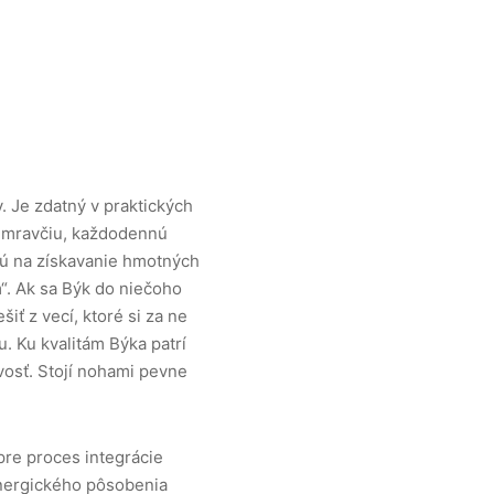
. Je zdatný v praktických
ú, mravčiu, každodennú
ajú na získavanie hmotných
m“. Ak sa Býk do niečoho
iť z vecí, ktoré si za ne
. Ku kvalitám Býka patrí
ivosť. Stojí nohami pevne
pre proces integrácie
ynergického pôsobenia