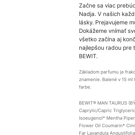
Začne sa viac prebúd
Nadja. V našich každ
lásky. Prejavujeme 
Dokážeme vnímať svo
všetko začína aj kon
najlepšou radou pre t
BEWIT.
Základom parfumu je frakc
znamenie. Balené v 15 ml f
farbe.
BEWIT® MAN TAURUS (BÝ
Caprylic/Capric Triglyceri
Isoeugenol* Mentha Piper
Flower Oil Coumarin* Cinn
Far Lavandula Angustifolia