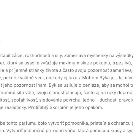
)
abilizácie, rozhodnosti a sily. Zameriava myšlienky na výsledky
tier, ktorý sa usadí a vyťažuje maximum skrze pokojnú, trpezliv
nie a príjemné stránky života a často svoju pozornosť zameriav
e, pekné kvalitné veci, niekedy aj luxus. Mottom Býka je „Ja má
ť jeho pozornosť inam. Býk sa usiluje o peniaze, aby sa mohol teš
romnú silu vôle, svoju činnosť plánujú, často aj na roky dopredu
itosť, spoľahlivosť, sledovanie povrchu, jedno – duchosť, pravd
je realisticky. Protiľahlý Škorpión je jeho opakom.
e tohto parfumu bolo vytvoriť pomocníka, priateľa a ochrancu 
nia. Vytvoriť jedinečnú prírodnú vôňu, ktorá pomocou krásy a s