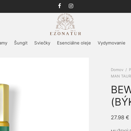
amy
Šungit
Sviečky
Esenciálne oleje
Vydymovanie
Domov
/
MAN TAURU
BEW
(BÝ
27.98
€