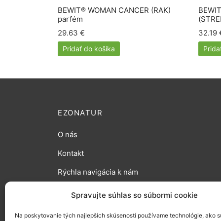
BEWIT® WOMAN CANCER (RAK)
BEWIT
parfém
(STRE
29.63
€
32.19
Pridať do košíka
Prida
EZONATUR
O nás
Kontakt
Rýchla navigácia k nám
Blog
Spravujte súhlas so súbormi cookie
Na poskytovanie tých najlepších skúseností používame technológie, ako s