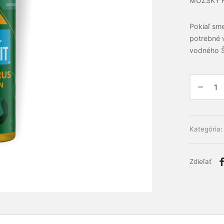
MUŽSKÝ 
Pokiaľ sme
potrebné 
vodného Š
Alternativ
Kategória
Zdieľať