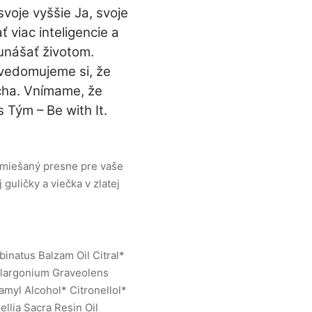
voje vyššie Ja, svoje
viac inteligencie a
unášať životom.
Uvedomujeme si, že
ucha. Vnímame, že
 Tým – Be with It.
namiešaný presne pre vaše
guličky a viečka v zlatej
binatus Balzam Oil Citral*
elargonium Graveolens
myl Alcohol* Citronellol*
ellia Sacra Resin Oil