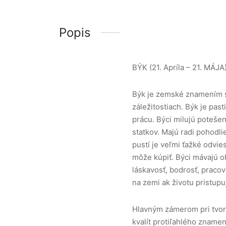
užov
í
Popis
BÝK (21. Apríla – 21. MÁJA
y pre zvieratá
Býk je zemské znamením st
záležitostiach. Býk je pas
prácu. Býci milujú poteše
statkov. Majú radi pohodli
pustí je veľmi ťažké odvies
môže kúpiť. Býci mávajú oh
láskavosť, bodrosť, pracov
na zemi ak životu pristupu
Hlavným zámerom pri tvorb
kvalít protiľahlého zname