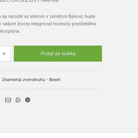
ROLL-ON OLEJOVÝ PARFÉM
 sa narodili so slnkom v zemitom Býkovi, bude
v našom živote integrovať hodnoty protiľahlého
korpióna.
Pridať do košíka
e:
:
Znamenia zverokruhu - Bewit