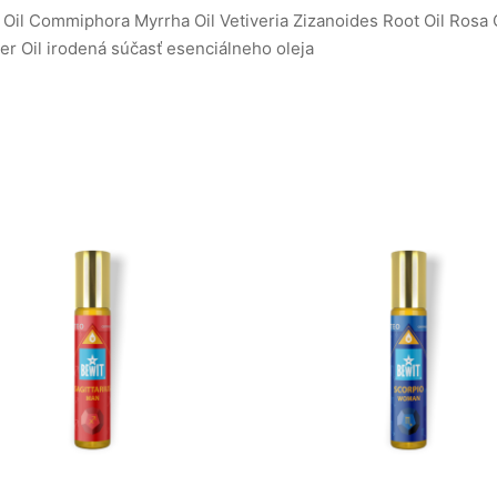
il Commiphora Myrrha Oil Vetiveria Zizanoides Root Oil Rosa C
er Oil irodená súčasť esenciálneho oleja