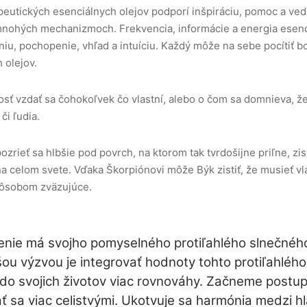
peutických esenciálnych olejov podporí inšpiráciu, pomoc a ve
nohých mechanizmoch. Frekvencia, informácie a energia esenci
u, pochopenie, vhľad a intuíciu. Každý môže na sebe pocítiť 
 olejov.
ť vzdať sa čohokoľvek čo vlastní, alebo o čom sa domnieva, že m
či ľudia.
rieť sa hlbšie pod povrch, na ktorom tak tvrdošijne priľne, zis
na celom svete. Vďaka Škorpiónovi môže Býk zistiť, že musieť vl
pôsobom zväzujúce.
nie má svojho pomyselného protiľahlého slnečnéh
ou výzvou je integrovať hodnoty tohto protiľahlého
do svojich životov viac rovnováhy. Začneme postup
 sa viac celistvými. Ukotvuje sa harmónia medzi h