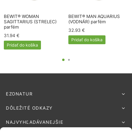
BEWIT® WOMAN
BEWIT® MAN AQUARIUS
SAGITTARIUS (STRELEC)
(VODNÁR) parfém
parfém
32.93
€
31.94
€
Pridať do košíka
Pridať do košíka
EZONATUR
DÔLEŽITÉ ODKAZY
NAJVYHĽADÁVANEJŠIE