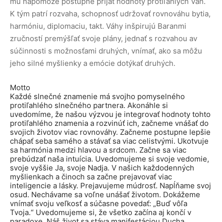
mu napomôže postupne prijať hodnoty protiľahlých Váh.
K tým patrí rozvaha, schopnosť udržovať rovnováhu bytia,
harmóniu, diplomaciu, takt. Váhy inšpirujú Baranmi
zručností premýšľať svoje plány, jednať s rozvahou av
súčinnosti s možnosťami druhých, vnímať, ako sa môžu
jeho silné myšlienky a emócie dotýkať druhých.
Motto
Každé slnečné znamenie má svojho pomyselného
protiľahlého slnečného partnera. Akonáhle si
uvedomíme, že našou výzvou je integrovať hodnoty tohto
protiľahlého znamenia a rozvinúť ich, začneme vnášať do
svojich životov viac rovnováhy. Začneme postupne lepšie
chápať seba samého a stávať sa viac celistvými. Ukotvuje
sa harmónia medzi hlavou a srdcom. Začne sa viac
prebúdzať naša intuícia. Uvedomujeme si svoje vedomie,
svoje vyššie Ja, svoje Nadja. V našich každodenných
myšlienkach a činoch sa začne prejavovať viac
inteligencie a lásky. Prejavujeme múdrosť. Napĺňame svoj
osud. Nechávame sa voľne unášať životom. Dokážeme
vnímať svoju veľkosť a súčasne povedať: „Buď vôľa
Tvoja.“ Uvedomujeme si, že všetko začína aj končí v
paradoxe. Náš život sa stáva manifestáciou Ducha.