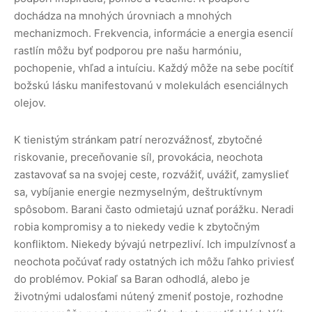
dochádza na mnohých úrovniach a mnohých
mechanizmoch. Frekvencia, informácie a energia esencií
rastlín môžu byť podporou pre našu harmóniu,
pochopenie, vhľad a intuíciu. Každý môže na sebe pocítiť
božskú lásku manifestovanú v molekulách esenciálnych
olejov.
K tienistým stránkam patrí nerozvážnosť, zbytočné
riskovanie, preceňovanie síl, provokácia, neochota
zastavovať sa na svojej ceste, rozvážiť, uvážiť, zamyslieť
sa, vybíjanie energie nezmyselným, deštruktívnym
spôsobom. Barani často odmietajú uznať porážku. Neradi
robia kompromisy a to niekedy vedie k zbytočným
konfliktom. Niekedy bývajú netrpezliví. Ich impulzívnosť a
neochota počúvať rady ostatných ich môžu ľahko priviesť
do problémov. Pokiaľ sa Baran odhodlá, alebo je
životnými udalosťami nútený zmeniť postoje, rozhodne