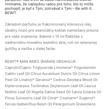
Vnímame, že najlepšou radou pre toho, kto to môže
pochopiť, je byť s Tým, zotrvávať s Tým – Be with It.
BEWIT.
Základom parfumu je frakcionovaný kokosový olej,
ideálny nosič pre esenciálny koktail namiešaný presne
pre vaše znamenie. Balené v 15 ml fľaštičke z
nádherného hnedého lesklého skla, roll-on sklenenej
guličky a viečka v zlatej farbe.
BEWIT® MAN ARIES (BARAN) OBSAHUJE:
Caprylic/Capric Triglyceride Limonene* Pogostemón
Cablin Leaf Oil Citrus Aurantium Dulcis Oil Citrus Limon
Peel Oil Linalool* Geraniol* Cedrus Deodara Wood Oil
Dipterocarpus Turbinatus Zeylanicum Leaf Oil Laurus
Nobilis Leaf Oil Nigella Sativa Seed Oil Salvia Sclarea Oil
Pinus Sylvestris Leaf Oil Citral* Coumarin* Eugenol*
Ferula Galbaniflua Resin Oil Pelargonium Graveolens