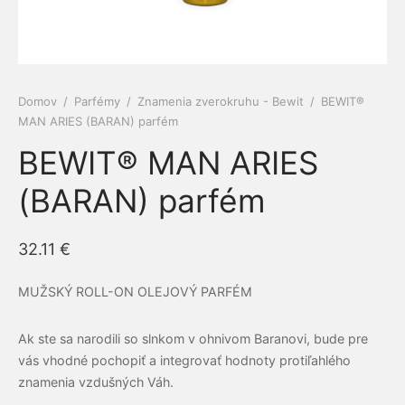
e a cievy
ová kozmetika
dlá
py
amilk
 a kĺby
é pasty Siberian propolis
ne ochrany
Domov
/
Parfémy
/
Znamenia zverokruhu - Bewit
/
BEWIT®
MAN ARIES (BARAN) parfém
iaca sústava
rske balzamy
el
ERRA
BEWIT® MAN ARIES
otiká a prebiotiká
émy
vina
RGY
(BARAN) parfém
vá sústava
ovacie krémy
mčeky šťastia
ns
32.11
€
acia sústava
bky z polodrahokamov
ové kamene
keia
MUŽSKÝ ROLL-ON OLEJOVÝ PARFÉM
ová sústava
rian Wellness
Ak ste sa narodili so slnkom v ohnivom Baranovi, bude pre
vás vhodné pochopiť a integrovať hodnoty protiľahlého
ta organizmu
EDA
znamenia vzdušných Váh.