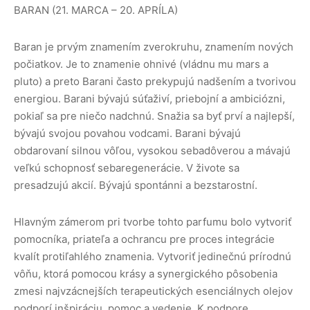
BARAN (21. MARCA – 20. APRÍLA)
Baran je prvým znamením zverokruhu, znamením nových
počiatkov. Je to znamenie ohnivé (vládnu mu mars a
pluto) a preto Barani často prekypujú nadšením a tvorivou
energiou. Barani bývajú súťaživí, priebojní a ambiciózni,
pokiaľ sa pre niečo nadchnú. Snažia sa byť prví a najlepší,
bývajú svojou povahou vodcami. Barani bývajú
obdarovaní silnou vôľou, vysokou sebadôverou a mávajú
veľkú schopnosť sebaregenerácie. V živote sa
presadzujú akcií. Bývajú spontánni a bezstarostní.
Hlavným zámerom pri tvorbe tohto parfumu bolo vytvoriť
pomocníka, priateľa a ochrancu pre proces integrácie
kvalít protiľahlého znamenia. Vytvoriť jedinečnú prírodnú
vôňu, ktorá pomocou krásy a synergického pôsobenia
zmesi najvzácnejších terapeutických esenciálnych olejov
podporí inšpiráciu, pomoc a vedenie. K podpore