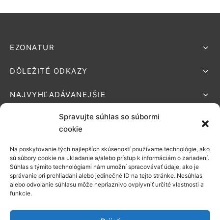
EZONATUR
DÔLEŽITÉ ODKAZY
NAJVYHĽADÁVANEJŠIE
Spravujte súhlas so súbormi
cookie
Na poskytovanie tých najlepších skúseností používame technológie, ako
Podporované platby:
sú súbory cookie na ukladanie a/alebo prístup k informáciám o zariadení.
Súhlas s týmito technológiami nám umožní spracovávať údaje, ako je
Možnosti
správanie pri prehliadaní alebo jedinečné ID na tejto stránke. Nesúhlas
alebo odvolanie súhlasu môže nepriaznivo ovplyvniť určité vlastnosti a
doručenia:
funkcie.