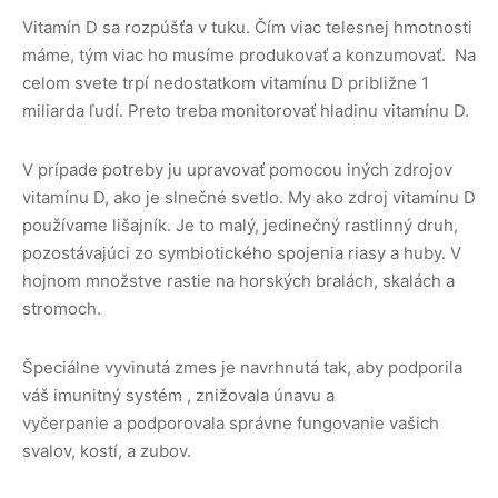
Vitamín D sa rozpúšťa v tuku. Čím viac telesnej hmotnosti
máme, tým viac ho musíme produkovať a konzumovať. Na
celom svete trpí nedostatkom vitamínu D približne 1
miliarda ľudí. Preto treba monitorovať hladinu vitamínu D.
V prípade potreby ju upravovať pomocou iných zdrojov
vitamínu D, ako je slnečné svetlo. My ako zdroj vitamínu D
používame lišajník. Je to malý, jedinečný rastlinný druh,
pozostávajúci zo symbiotického spojenia riasy a huby. V
hojnom množstve rastie na horských bralách, skalách a
stromoch.
Špeciálne vyvinutá zmes je navrhnutá tak, aby podporila
váš imunitný systém , znižovala únavu a
vyčerpanie a podporovala správne fungovanie vašich
svalov, kostí, a zubov.