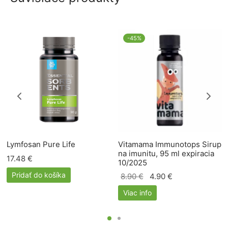
-
45
%
Lymfosan Pure Life
Vitamama Immunotops Sirup
na imunitu, 95 ml expiracia
17.48
€
10/2025
Pridať do košíka
Pôvodná
Aktuálna
8.90
€
4.90
€
cena
cena je:
Viac info
bola:
4.90 €.
8.90 €.