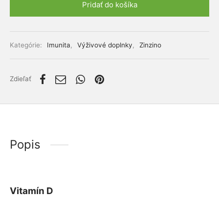
Pridať do košíka
lácia metabolizmu cukrov
ino
Alternative:
stlivosť o telo
Kategórie:
Imunita
,
Výživové doplnky
,
Zinzino
ženy
mužov
Zdieľať
etí
nky pre zvieratá
Popis
Vitamín D