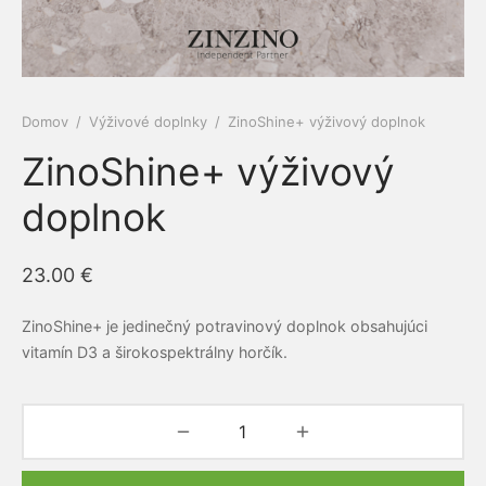
e a cievy
ová kozmetika
dlá
py
amilk
 a kĺby
é pasty Siberian propolis
ne ochrany
Domov
/
Výživové doplnky
/
ZinoShine+ výživový doplnok
iaca sústava
rske balzamy
el
ERRA
ZinoShine+ výživový
otiká a prebiotiká
émy
vina
RGY
doplnok
vá sústava
ovacie krémy
mčeky šťastia
ns
23.00
€
acia sústava
bky z polodrahokamov
ZinoShine+ je jedinečný potravinový doplnok obsahujúci
ové kamene
keia
vitamín D3 a širokospektrálny horčík.
ová sústava
rian Wellness
ta organizmu
EDA