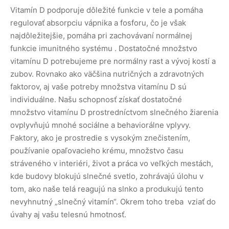
Vitamín D podporuje dôležité funkcie v tele a pomáha
regulovať absorpciu vápnika a fosforu, čo je však
najdôležitejšie, pomáha pri zachovávaní normálnej
funkcie imunitného systému . Dostatočné množstvo
vitamínu D potrebujeme pre normálny rast a vývoj kostí a
zubov. Rovnako ako väčšina nutričných a zdravotných
faktorov, aj vaše potreby množstva vitamínu D sú
individuálne. Našu schopnosť získať dostatočné
množstvo vitamínu D prostredníctvom slnečného žiarenia
ovplyvňujú mnohé sociálne a behaviorálne vplyvy.
Faktory, ako je prostredie s vysokým znečistením,
používanie opaľovacieho krému, množstvo času
stráveného v interiéri, život a práca vo veľkých mestách,
kde budovy blokujú slnečné svetlo, zohrávajú úlohu v
tom, ako naše telá reagujú na slnko a produkujú tento
nevyhnutný „slnečný vitamín“. Okrem toho treba vziať do
úvahy aj vašu telesnú hmotnosť.