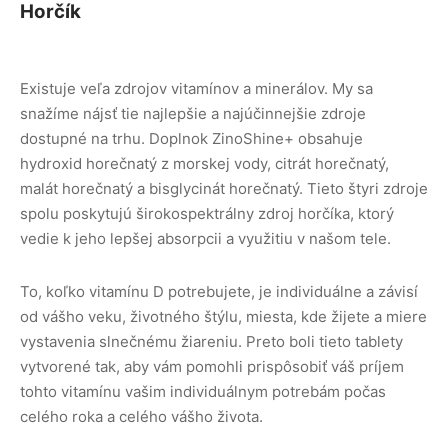
Horčík
Existuje veľa zdrojov vitamínov a minerálov. My sa
snažíme nájsť tie najlepšie a najúčinnejšie zdroje
dostupné na trhu. Doplnok ZinoShine+ obsahuje
hydroxid horečnatý z morskej vody, citrát horečnatý,
malát horečnatý a bisglycinát horečnatý. Tieto štyri zdroje
spolu poskytujú širokospektrálny zdroj horčíka, ktorý
vedie k jeho lepšej absorpcii a využitiu v našom tele.
To, koľko vitamínu D potrebujete, je individuálne a závisí
od vášho veku, životného štýlu, miesta, kde žijete a miere
vystavenia slnečnému žiareniu. Preto boli tieto tablety
vytvorené tak, aby vám pomohli prispôsobiť váš príjem
tohto vitamínu vašim individuálnym potrebám počas
celého roka a celého vášho života.