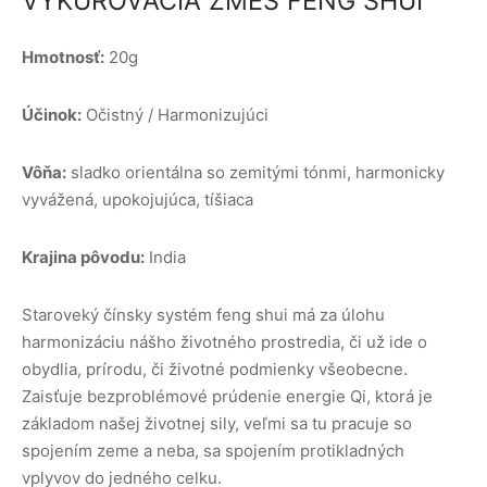
VYKUROVACIA ZMES FENG SHUI
Hmotnosť:
20g
Účinok:
Očistný / Harmonizujúci
Vôňa:
sladko orientálna so zemitými tónmi, harmonicky
vyvážená, upokojujúca, tíšiaca
Krajina pôvodu:
India
Staroveký čínsky systém feng shui má za úlohu
harmonizáciu nášho životného prostredia, či už ide o
obydlia, prírodu, či životné podmienky všeobecne.
Zaisťuje bezproblémové prúdenie energie Qi, ktorá je
základom našej životnej sily, veľmi sa tu pracuje so
spojením zeme a neba, sa spojením protikladných
vplyvov do jedného celku.