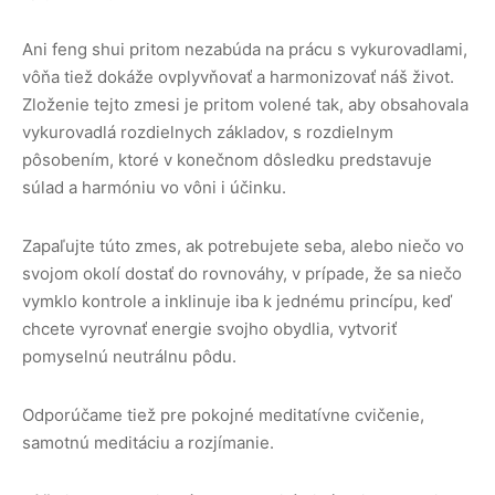
Ani feng shui pritom nezabúda na prácu s vykurovadlami,
vôňa tiež dokáže ovplyvňovať a harmonizovať náš život.
Zloženie tejto zmesi je pritom volené tak, aby obsahovala
vykurovadlá rozdielnych základov, s rozdielnym
pôsobením, ktoré v konečnom dôsledku predstavuje
súlad a harmóniu vo vôni i účinku.
Zapaľujte túto zmes, ak potrebujete seba, alebo niečo vo
svojom okolí dostať do rovnováhy, v prípade, že sa niečo
vymklo kontrole a inklinuje iba k jednému princípu, keď
chcete vyrovnať energie svojho obydlia, vytvoriť
pomyselnú neutrálnu pôdu.
Odporúčame tiež pre pokojné meditatívne cvičenie,
samotnú meditáciu a rozjímanie.