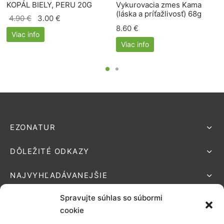
KOPÁL BIELY, PERU 20G
Vykurovacia zmes Kama
(láska a príťažlivosť) 68g
Pôvodná
Aktuálna
4.90
€
3.00
€
8.60
€
cena
cena je:
Viac info
bola:
3.00 €.
Viac info
4.90 €.
EZONATUR
DÔLEŽITÉ ODKAZY
NAJVYHĽADÁVANEJŠIE
Spravujte súhlas so súbormi
cookie