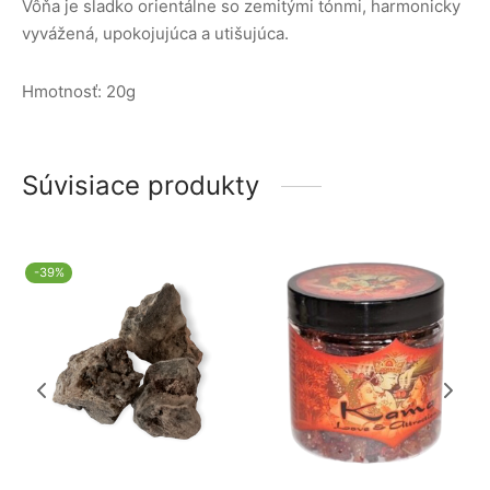
Vôňa je sladko orientálne so zemitými tónmi, harmonicky
vyvážená, upokojujúca a utišujúca.
Hmotnosť: 20g
Súvisiace produkty
-
39
%