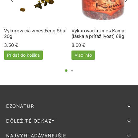
Vykurovacia zmes Feng Shui
Vykurovacia zmes Kama
20g
(láska a príťažlivosť) 68g
3.50
€
8.60
€
Pridať do košíka
Viac info
EZONATUR
DÔLEŽITÉ ODKAZY
NAJVYHĽADÁVANEJŠIE