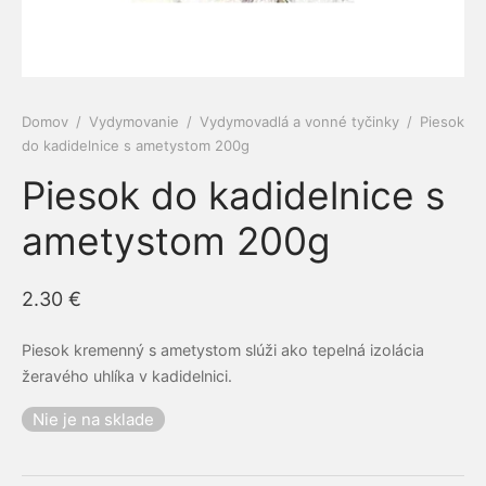
e a cievy
ová kozmetika
dlá
py
amilk
 a kĺby
é pasty Siberian propolis
ne ochrany
Domov
/
Vydymovanie
/
Vydymovadlá a vonné tyčinky
/
Piesok
do kadidelnice s ametystom 200g
iaca sústava
rske balzamy
el
ERRA
Piesok do kadidelnice s
otiká a prebiotiká
émy
vina
RGY
ametystom 200g
vá sústava
ovacie krémy
mčeky šťastia
ns
2.30
€
acia sústava
bky z polodrahokamov
ové kamene
keia
Piesok kremenný s ametystom slúži ako tepelná izolácia
žeravého uhlíka v kadidelnici.
ová sústava
rian Wellness
Nie je na sklade
ta organizmu
EDA