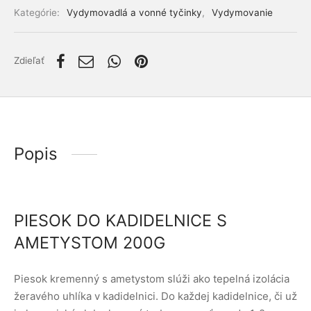
lácia metabolizmu cukrov
ino
Kategórie:
Vydymovadlá a vonné tyčinky
,
Vydymovanie
stlivosť o telo
Zdieľať
ženy
mužov
etí
Popis
nky pre zvieratá
PIESOK DO KADIDELNICE S
AMETYSTOM 200G
Piesok kremenný s ametystom slúži ako tepelná izolácia
žeravého uhlíka v kadidelnici. Do každej kadidelnice, či už