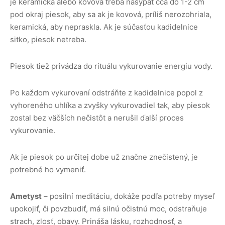
je keramická alebo kovová treba nasypať cca do 1-2 cm
pod okraj piesok, aby sa ak je kovová, príliš nerozohriala,
keramická, aby nepraskla. Ak je súčasťou kadidelnice
sitko, piesok netreba.
Piesok tiež privádza do rituálu vykurovanie energiu vody.
Po každom vykurovaní odstráňte z kadidelnice popol z
vyhoreného uhlíka a zvyšky vykurovadiel tak, aby piesok
zostal bez väčších nečistôt a nerušil ďalší proces
vykurovanie.
Ak je piesok po určitej dobe už značne znečistený, je
potrebné ho vymeniť.
Ametyst
– posilní meditáciu, dokáže podľa potreby myseľ
upokojiť, či povzbudiť, má silnú očistnú moc, odstraňuje
strach, zlosť, obavy. Prináša lásku, rozhodnosť, a