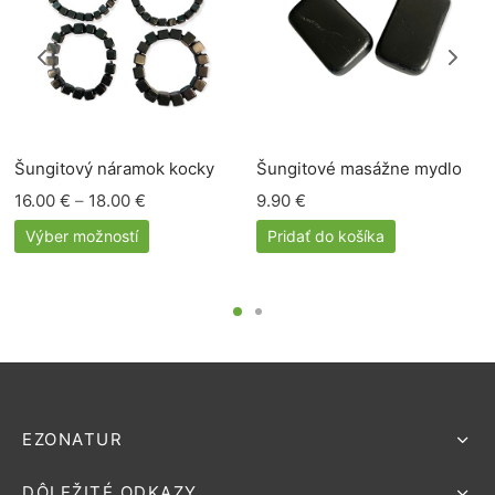
Šungitový náramok kocky
Šungitové masážne mydlo
Price
16.00
€
–
18.00
€
9.90
€
range:
Výber možností
Pridať do košíka
16.00 €
through
18.00 €
EZONATUR
DÔLEŽITÉ ODKAZY