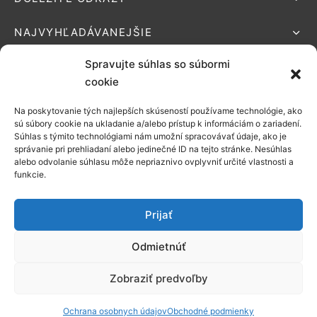
NAJVYHĽADÁVANEJŠIE
Spravujte súhlas so súbormi
cookie
Na poskytovanie tých najlepších skúseností používame technológie, ako
Podporované platby:
sú súbory cookie na ukladanie a/alebo prístup k informáciám o zariadení.
Súhlas s týmito technológiami nám umožní spracovávať údaje, ako je
Možnosti
správanie pri prehliadaní alebo jedinečné ID na tejto stránke. Nesúhlas
alebo odvolanie súhlasu môže nepriaznivo ovplyvniť určité vlastnosti a
doručenia:
funkcie.
Prijať
Odmietnúť
©2021 EZONATUR
Zobraziť predvoľby
Vytvorené spoločnosťou
Octopus online
Ochrana osobnych údajov
Obchodné podmienky