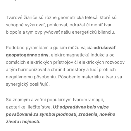
Tvarové žiariče sú rôzne geometrická telesá, ktoré sú
schopné vyžarovať, pohlcovať, odrážať či meniť tvar
biopoľa a tým ovplyvňovať našu energetickú bilanciu.
Podobne pyramídam a guliam môžu vajcia
odrušovať
geopatogénne zóny
, elektromagnetickú indukciu od
domácich elektrických prístrojov či elektrických rozvodov
a tým harmonizovať a chrániť priestory a ľudí proti ich
negatívnemu pôsobeniu. Pôsobenie materiálu a tvaru sa
synergický posilňujú.
Sú známym a veľmi populárnym tvarom v mágii,
ezoterike, liečiteľstve.
Už odpradávna bolo vajce
považované za symbol plodnosti, zrodenia, nového
života i hojnosti.