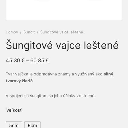
e a cievy
ová kozmetika
dlá
py
amilk
 a kĺby
é pasty Siberian propolis
ne ochrany
Domov
/
Šungit
/
Šungitové vajce leštené
iaca sústava
rske balzamy
el
ERRA
Šungitové vajce leštené
otiká a prebiotiká
émy
vina
RGY
Price
45.30
€
–
60.85
€
vá sústava
ovacie krémy
mčeky šťastia
ns
range:
Tvar vajíčka je odpradávna známy a využívaný ako
silný
45.30 €
acia sústava
bky z polodrahokamov
tvarový žiarič.
through
ové kamene
keia
60.85 €
V spojení so šungitom sú jeho účinky zosilnené.
ová sústava
rian Wellness
Veľkosť
ta organizmu
EDA
5cm
9cm