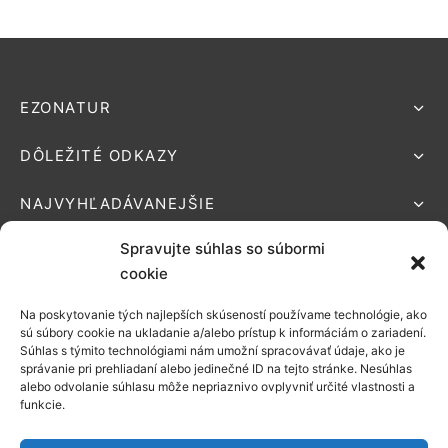
EZONATUR
DÔLEŽITÉ ODKAZY
NAJVYHĽADÁVANEJŠIE
Spravujte súhlas so súbormi
cookie
Na poskytovanie tých najlepších skúseností používame technológie, ako
Podporované platby:
sú súbory cookie na ukladanie a/alebo prístup k informáciám o zariadení.
Súhlas s týmito technológiami nám umožní spracovávať údaje, ako je
Možnosti
správanie pri prehliadaní alebo jedinečné ID na tejto stránke. Nesúhlas
alebo odvolanie súhlasu môže nepriaznivo ovplyvniť určité vlastnosti a
doručenia:
funkcie.