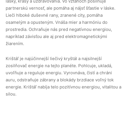
lásky, krásy a uzdravovania. Vo vzťahoch posilňuje
partnerskú vernosť, ale pomáha aj nájsť šťastie v láske.
Lieči hlboké duševné rany, zranené city, pomáha
osamelým a opusteným. Vnáša mier a harmóniu do
prostredia. Ochraňuje nás pred negatívnou energiou,
napríklad závisťou ale aj pred elektromagnetickými
žiarením.
Krištáľ je najúčinnejší liečivý kryštál a najsilnejší
zosilňovač energie na tejto planéte. Pohlcuje, ukladá,
uvoľňuje a reguluje energiu. Vyrovnáva, čistí a chráni
auru, odstraňuje zábrany a blokády brzdiace voľný tok
energie. Krištáľ nabíja telo pozitívnou energiou, vitalitou a
silou.