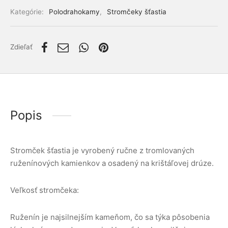
lácia metabolizmu cukrov
ino
Kategórie:
Polodrahokamy
,
Stromčeky šťastia
stlivosť o telo
Zdieľať
ženy
mužov
etí
Popis
nky pre zvieratá
Stromček šťastia je vyrobený ručne z tromlovaných
ruženínových kamienkov a osadený na krištáľovej drúze.
Veľkosť stromčeka:
Ruženín je najsilnejším kameňom, čo sa týka pôsobenia