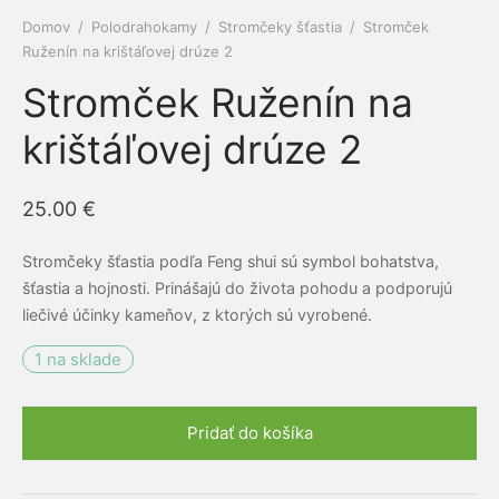
Domov
/
Polodrahokamy
/
Stromčeky šťastia
/
Stromček
e a cievy
ová kozmetika
dlá
py
amilk
Ruženín na krištáľovej drúze 2
Stromček Ruženín na
 a kĺby
é pasty Siberian propolis
ne ochrany
krištáľovej drúze 2
iaca sústava
rske balzamy
el
ERRA
otiká a prebiotiká
émy
vina
RGY
25.00
€
vá sústava
ovacie krémy
mčeky šťastia
ns
Stromčeky šťastia podľa Feng shui sú symbol bohatstva,
šťastia a hojnosti. Prinášajú do života pohodu a podporujú
acia sústava
bky z polodrahokamov
liečivé účinky kameňov, z ktorých sú vyrobené.
ové kamene
keia
1 na sklade
ová sústava
rian Wellness
Pridať do košíka
ta organizmu
EDA
Alternative: