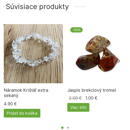
Súvisiace produkty
-
50
%
Náramok Krištáľ extra
Jaspis brekciový tromel
sekaný
Pôvodná
Aktuálna
2.00
€
1.00
€
4.90
€
cena
cena je:
Viac info
bola:
1.00 €.
Pridať do košíka
2.00 €.