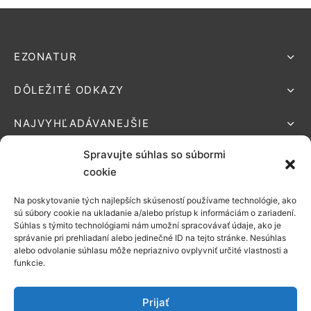
EZONATUR
DÔLEŽITÉ ODKAZY
NAJVYHĽADÁVANEJŠIE
Spravujte súhlas so súbormi
cookie
Na poskytovanie tých najlepších skúseností používame technológie, ako
Podporované platby:
sú súbory cookie na ukladanie a/alebo prístup k informáciám o zariadení.
Súhlas s týmito technológiami nám umožní spracovávať údaje, ako je
Možnosti
správanie pri prehliadaní alebo jedinečné ID na tejto stránke. Nesúhlas
alebo odvolanie súhlasu môže nepriaznivo ovplyvniť určité vlastnosti a
doručenia:
funkcie.
Prijať