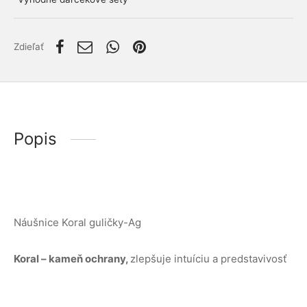
lácia metabolizmu cukrov
ino
stlivosť o telo
Zdieľať
ženy
mužov
etí
Popis
nky pre zvieratá
Náušnice Koral guličky-Ag
Koral – kameň ochrany,
zlepšuje intuíciu a predstavivosť