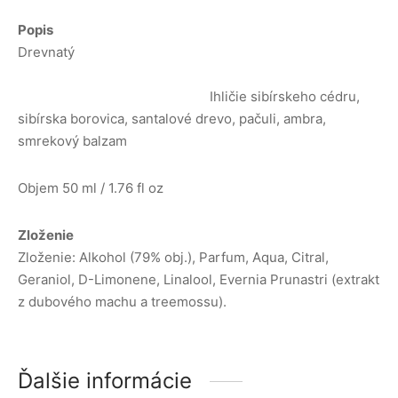
Popis
Drevnatý
Ihličie sibírskeho cédru,
sibírska borovica, santalové drevo, pačuli, ambra,
smrekový balzam
Objem
50 ml / 1.76 fl oz
Zloženie
Zloženie: Alkohol (79% obj.), Parfum, Aqua, Citral,
Geraniol, D-Limonene, Linalool, Evernia Prunastri (extrakt
z dubového machu a treemossu).
Ďalšie informácie