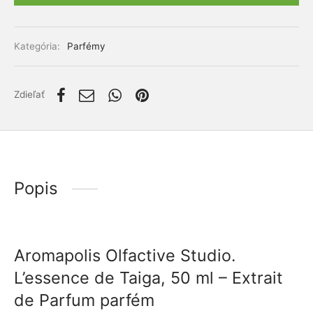
lácia metabolizmu cukrov
ino
Alternative:
stlivosť o telo
Kategória:
Parfémy
ženy
Zdieľať
mužov
etí
Popis
nky pre zvieratá
Aromapolis Olfactive Studio.
L’essence de Taiga, 50 ml – Extrait
de Parfum parfém