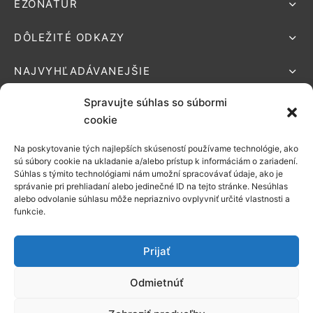
EZONATUR
DÔLEŽITÉ ODKAZY
NAJVYHĽADÁVANEJŠIE
Spravujte súhlas so súbormi
cookie
Na poskytovanie tých najlepších skúseností používame technológie, ako
Podporované platby:
sú súbory cookie na ukladanie a/alebo prístup k informáciám o zariadení.
Súhlas s týmito technológiami nám umožní spracovávať údaje, ako je
Možnosti
správanie pri prehliadaní alebo jedinečné ID na tejto stránke. Nesúhlas
alebo odvolanie súhlasu môže nepriaznivo ovplyvniť určité vlastnosti a
doručenia:
funkcie.
Prijať
Odmietnúť
©2021 EZONATUR