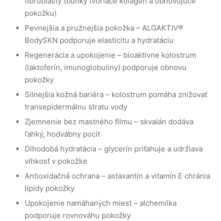
fibroblasty (bunky tvoriace kolagén a obnovujúce
pokožku)
Pevnejšia a pružnejšia pokožka – ALGAKTIV®
BodySKN podporuje elasticitu a hydratáciu
Regenerácia a upokojenie – bioaktívne kolostrum
(laktoferín, imunoglobulíny) podporuje obnovu
pokožky
Silnejšia kožná bariéra – kolostrum pomáha znižovať
transepidermálnu stratu vody
Zjemnenie bez mastného filmu – skvalán dodáva
ľahký, hodvábny pocit
Dlhodobá hydratácia – glycerín priťahuje a udržiava
vlhkosť v pokožke
Antioxidačná ochrana – astaxantín a vitamín E chránia
lipidy pokožky
Upokojenie namáhaných miest – alchemilka
podporuje rovnováhu pokožky