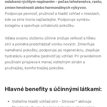
oslabenú rýchlym napínaním – počas tehotenstva, rastu,
zmien hmotnosti alebo hormonálnych výkyvov.
Podporuje pevnosť, pružnosť a hladší vzhľad v miestach,
kde sa strie tvoria najčastejšie. Podporuje syntézu
kolagénu a spevňuje ochabnutú pokožku.
Vďaka svojmu zloženiu účinne znižuje veľkosť a hĺbku
strií a pomáha predchádzať vzniku nových. Zmierňuje
namáhanú pokožku, podporuje jej regeneráciu, zlepšuje
hydratáciu a pomáha zjednotiť jej vzhľad. Pri pravidelnom
používaní prispieva k menej viditeľným striám a
pružnejšej, komfortnejšej pokožke.
Hlavné benefity s účinnými látkami:
Viditeľne hladší vzhľad strií – Striover™ aktivuje