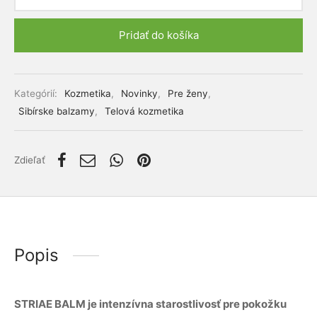
lácia metabolizmu cukrov
ino
Pridať do košíka
stlivosť o telo
Alternative:
ženy
Kategórií:
Kozmetika
,
Novinky
,
Pre ženy
,
mužov
Sibírske balzamy
,
Telová kozmetika
etí
Zdieľať
nky pre zvieratá
Popis
STRIAE BALM je intenzívna starostlivosť pre pokožku