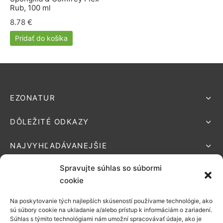
lácia metabolizmu cukrov
ino
Rub, 100 ml
8.78
€
stlivosť o telo
Pridať do košíka
ženy
mužov
etí
EZONATUR
DÔLEŽITÉ ODKAZY
nky pre zvieratá
NAJVYHĽADÁVANEJŠIE
Spravujte súhlas so súbormi
cookie
Na poskytovanie tých najlepších skúseností používame technológie, ako
Podporované platby:
sú súbory cookie na ukladanie a/alebo prístup k informáciám o zariadení.
Súhlas s týmito technológiami nám umožní spracovávať údaje, ako je
Možnosti