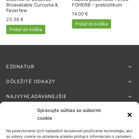
lácia metabolizmu cukrov
ino
Bioavailable Curcuma &
FOHERB – prebiotikum
Feverfew
14.00
€
stlivosť o telo
23.36
€
Pridať do košíka
Pridať do košíka
ženy
mužov
etí
EZONATUR
DÔLEŽITÉ ODKAZY
nky pre zvieratá
NAJVYHĽADÁVANEJŠIE
Spravujte súhlas so súbormi
cookie
Na poskytovanie tých najlepších skúseností používame technológie, ako
Podporované platby:
sú súbory cookie na ukladanie a/alebo prístup k informáciám o zariadení.