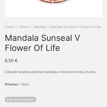
e a cievy
ová kozmetika
dlá
py
amilk
 a kĺby
é pasty Siberian propolis
ne ochrany
Domov
/
Rôzne
/
Mandaly
/
Mandala Sunseal V Flower Of Life
iaca sústava
rske balzamy
el
ERRA
Mandala Sunseal V
otiká a prebiotiká
émy
vina
RGY
Flower Of Life
vá sústava
ovacie krémy
mčeky šťastia
ns
6.50
€
acia sústava
bky z polodrahokamov
Úžasná farebná slnečná mandala s motívom kvetu života.
ové kamene
keia
Priemer:
14cm
ová sústava
rian Wellness
ta organizmu
EDA
Nie je na sklade