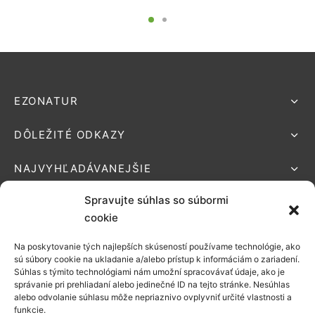
EZONATUR
DÔLEŽITÉ ODKAZY
NAJVYHĽADÁVANEJŠIE
Spravujte súhlas so súbormi
cookie
Na poskytovanie tých najlepších skúseností používame technológie, ako
Podporované platby:
sú súbory cookie na ukladanie a/alebo prístup k informáciám o zariadení.
Súhlas s týmito technológiami nám umožní spracovávať údaje, ako je
Možnosti
správanie pri prehliadaní alebo jedinečné ID na tejto stránke. Nesúhlas
alebo odvolanie súhlasu môže nepriaznivo ovplyvniť určité vlastnosti a
doručenia:
funkcie.