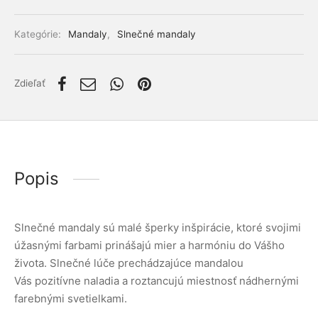
lácia metabolizmu cukrov
ino
Kategórie:
Mandaly
,
Slnečné mandaly
stlivosť o telo
ženy
Zdieľať
mužov
etí
Popis
nky pre zvieratá
Slnečné mandaly sú malé šperky inšpirácie, ktoré svojimi
úžasnými farbami prinášajú mier a harmóniu do Vášho
života. Slnečné lúče prechádzajúce mandalou
Vás pozitívne naladia a roztancujú miestnosť nádhernými
farebnými svetielkami.