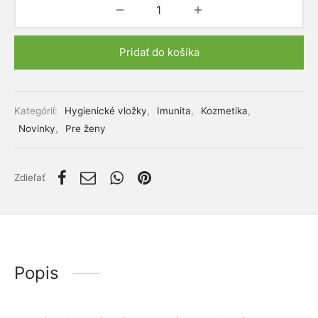
lácia metabolizmu cukrov
ino
stlivosť o telo
Pridať do košíka
ženy
Alternative:
mužov
Kategórií:
Hygienické vložky
,
Imunita
,
Kozmetika
,
Novinky
,
Pre ženy
etí
Zdieľať
nky pre zvieratá
Popis