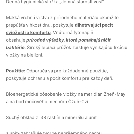
Denná hygienická vložka „Jemná starostlivosť“
Mäkká vrchná vrstva z prírodného materiálu okamžite
prepúšťa vlhkosť dnu, poskytuje
dlhotrvajúci pocit
sviežosti a komfortu
. Vnútorná fytonáplň
obsahuje
prírodné výťažky, ktoré pomáhajú ničiť
baktérie.
Široký lepiaci prúžok zaisťuje vynikajúcu fixáciu
vložky na bielizni.
Použitie:
Odporúča sa pre každodenné použitie,
poskytuje ochranu a pocit komfortu pre každý deň.
Bioenergetické pôsobenie vložky na meridián Zheň-May
a na bod močového mechúra Čžuň-Czi
Suchý obklad z 38 rastlín a minerálu alunit
alunit- zabraňuje tvorbe nepríjemného pachu