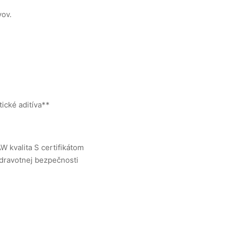
vov.
ické aditíva**
AW kvalita
S certifikátom
zdravotnej bezpečnosti