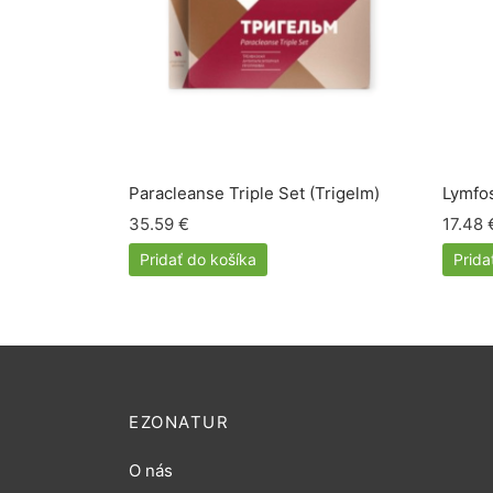
Paracleanse Triple Set (Trigelm)
Lymfos
35.59
€
17.48
Pridať do košíka
Prida
EZONATUR
O nás