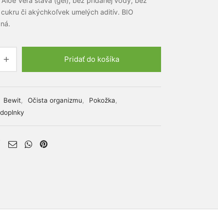
Aloe Vera šťava (gél), bez pridanej vody, bez
cukru či akýchkoľvek umelých aditív.
BIO
aná.
Pridať do košíka
e:
:
Bewit
,
Očista organizmu
,
Pokožka
,
 doplnky