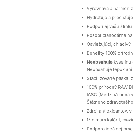
Vyrovnáva a harmonizu
Hydratuje a prečisťuj
Podporí aj vašu štíhlu 
Pôsobí blahodárne na 
Osviežujúci, chladivý,
Benefity
100% prírodn
Neobsahuje
kyselinu 
Neobsahuje lepok ani
Stabilizované paskaliz
100% prírodný RAW BI
IASC (Medzinárodná v
Štátneho zdravotného
Zdroj antioxidantov, v
Minimum kalórií, max
Podpora ideálnej hmo