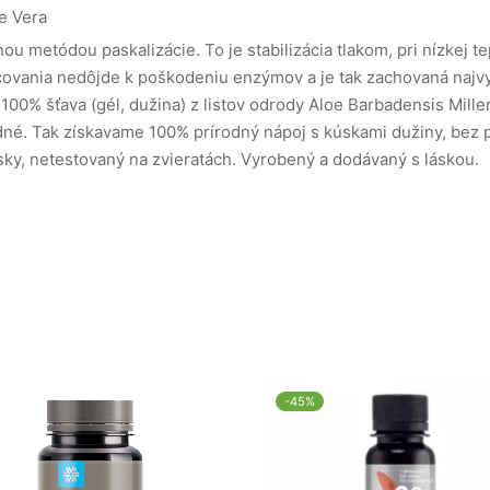
e Vera
nou metódou paskalizácie.
To je stabilizácia tlakom, pri nízkej 
ovania nedôjde k poškodeniu enzýmov a je tak zachovaná najvy
100% šťava (gél, dužina) z listov odrody Aloe Barbadensis Miller
dné.
Tak získavame 100% prírodný nápoj s kúskami dužiny, bez p
sky, netestovaný na zvieratách.
Vyrobený a dodávaný s láskou.
-
45
%