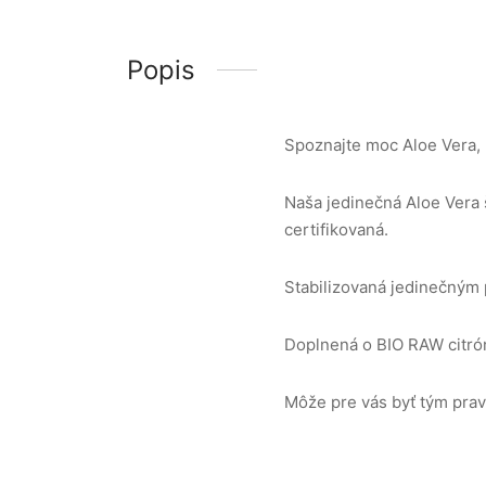
užov
í
Popis
Spoznajte moc Aloe Vera, k
y pre zvieratá
Naša jedinečná Aloe Vera š
certifikovaná.
Stabilizovaná jedinečným 
Doplnená o BIO RAW citró
Môže pre vás byť tým prav