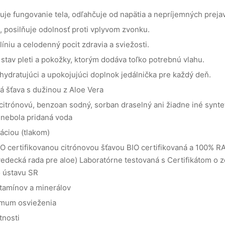
je fungovanie tela, odľahčuje od napätia a nepríjemných preja
e, posilňuje odolnosť proti vplyvom zvonku.
líniu a celodenný pocit zdravia a sviežosti.
stav pleti a pokožky, ktorým dodáva toľko potrebnú vlahu.
 hydratujúci a upokojujúci doplnok jedálnička pre každý deň.
á šťava s dužinou z Aloe Vera
citrónovú, benzoan sodný, sorban draselný ani žiadne iné syntet
 nebola pridaná voda
áciou (tlakom)
O certifikovanou citrónovou šťavou
BIO certifikovaná a 100% R
edecká rada pre aloe)
Laboratórne testovaná s Certifikátom o 
 ústavu SR
itamínov a minerálov
imum osvieženia
tnosti