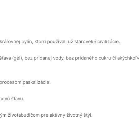
ráľovnej bylín, ktorú používali už staroveké civilizácie.
ťava (gél), bez pridanej vody, bez pridaného cukru či akýchkoľv
procesom paskalizácie.
novú šťavu.
ým životabudičom pre aktívny životný štýl.