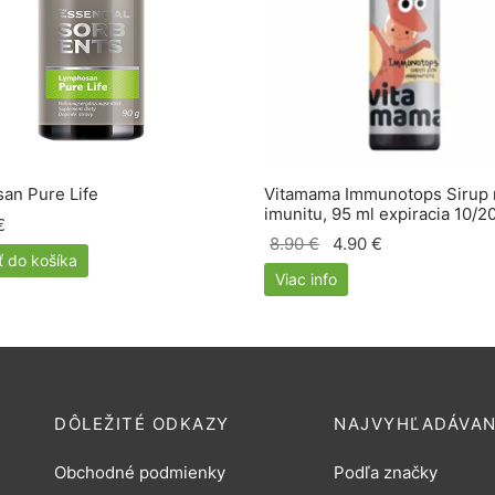
an Pure Life
Vitamama Immunotops Sirup 
imunitu, 95 ml expiracia 10/2
€
Pôvodná
Aktuálna
8.90
€
4.90
€
ť do košíka
cena
cena je:
Viac info
bola:
4.90 €.
8.90 €.
DÔLEŽITÉ ODKAZY
NAJVYHĽADÁVAN
Obchodné podmienky
Podľa značky