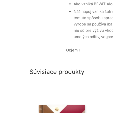
Ako vzniká BEWIT Alo
Náš nápoj vzniká šetr
tomuto spôsobu sprac
výrobe sa používa iba 
nie sú pre výživu vho
umelých aditív, vegán
Objem 1l
Súvisiace produkty