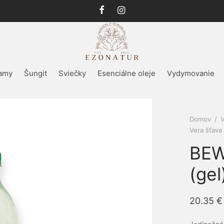
amy
Šungit
Sviečky
Esenciálne oleje
Vydymovanie
Domov
/
V
Vera šťava
BEW
(ge
20.35
€