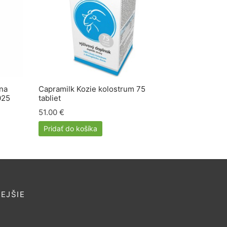
na
Capramilk Kozie kolostrum 75
025
tabliet
51.00
€
Pridať do košíka
EJŠIE