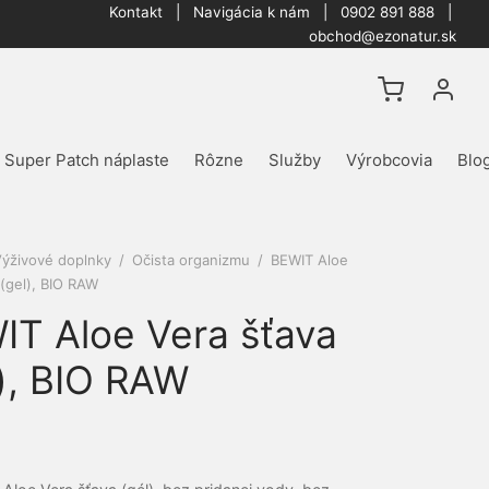
Kontakt
|
Navigácia k nám
| 0902 891 888 |
obchod@ezonatur.sk
Super Patch náplaste
Rôzne
Služby
Výrobcovia
Blo
ýživové doplnky
/
Očista organizmu
/
BEWIT Aloe
 (gel), BIO RAW
IT Aloe Vera šťava
l), BIO RAW