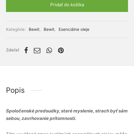
lácia metabolizmu cukrov
ino
Pridať do košíka
Alternative:
stlivosť o telo
Kategórie:
Bewit
,
Bewit
,
Esenciálne oleje
ženy
mužov
Zdieľať
etí
nky pre zvieratá
Popis
Spoločenské predsudky, staré myslenie, strach byť sám
sebou, zavrhovanie prítomnosti.