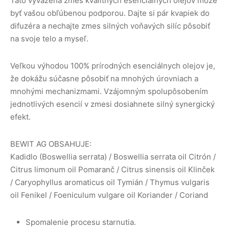
Táto vyvážená zmes kvalitných esenciálnych olejov môže
byť vašou obľúbenou podporou. Dajte si pár kvapiek do
difuzéra a nechajte zmes silných voňavých silíc pôsobiť
na svoje telo a myseľ.
Veľkou výhodou 100% prírodných esenciálnych olejov je,
že dokážu súčasne pôsobiť na mnohých úrovniach a
mnohými mechanizmami. Vzájomným spolupôsobením
jednotlivých esencií v zmesi dosiahnete silný synergický
efekt.
BEWIT AG OBSAHUJE:
Kadidlo (Boswellia serrata) / Boswellia serrata oil Citrón /
Citrus limonum oil Pomaranč / Citrus sinensis oil Klinček
/ Caryophyllus aromaticus oil Tymián / Thymus vulgaris
oil Fenikel / Foeniculum vulgare oil Koriander / Coriand
Spomalenie procesu starnutia.