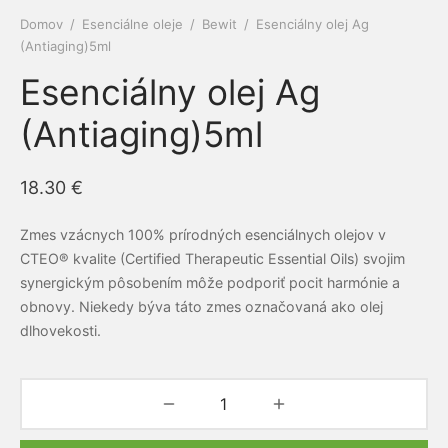
Domov
/
Esenciálne oleje
/
Bewit
/
Esenciálny olej Ag
e a cievy
ová kozmetika
dlá
py
amilk
(Antiaging)5ml
Esenciálny olej Ag
 a kĺby
é pasty Siberian propolis
ne ochrany
(Antiaging)5ml
iaca sústava
rske balzamy
el
ERRA
otiká a prebiotiká
émy
vina
RGY
18.30
€
vá sústava
ovacie krémy
mčeky šťastia
ns
Zmes vzácnych 100% prírodných esenciálnych olejov v
CTEO® kvalite (Certified Therapeutic Essential Oils) svojim
acia sústava
bky z polodrahokamov
synergickým pôsobením môže podporiť pocit harmónie a
obnovy. Niekedy býva táto zmes označovaná ako olej
ové kamene
keia
dlhovekosti.
ová sústava
rian Wellness
ta organizmu
EDA