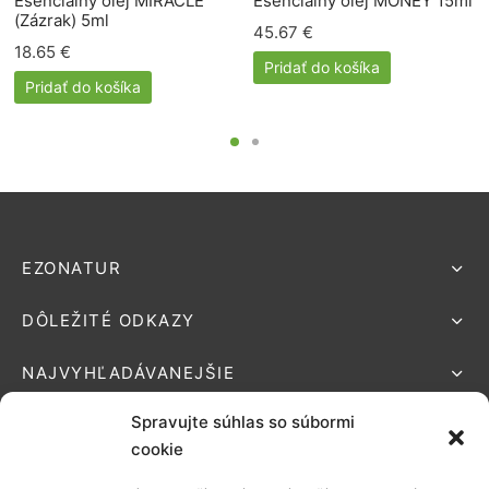
Esenciálny olej MIRACLE
Esenciálny olej MONEY 15ml
(Zázrak) 5ml
45.67
€
18.65
€
Pridať do košíka
Pridať do košíka
EZONATUR
DÔLEŽITÉ ODKAZY
NAJVYHĽADÁVANEJŠIE
Spravujte súhlas so súbormi
cookie